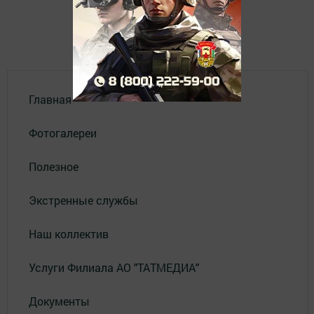
Главная
Фотогалереи
Полезное
Экстренные службы
Наш коллектив
Услуги Филиала АО "ТАТМЕДИА"
Документы