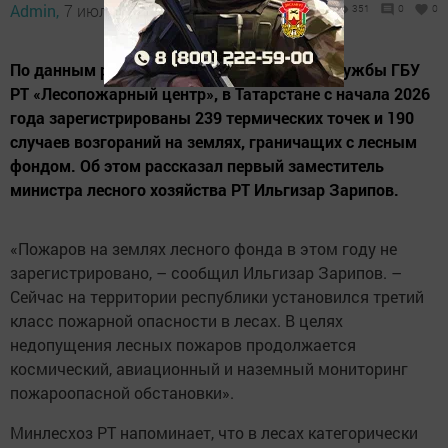
Admin,
7 июля 2026 - 13:17
351
0
0
По данным региональной диспетчерской службы ГБУ
РТ «Лесопожарный центр», в Татарстане с начала 2026
года зарегистрированы 239 термических точек и 190
случаев возгораний на землях, граничащих с лесным
фондом. Об этом рассказал первый заместитель
министра лесного хозяйства РТ Ильгизар Зарипов.
«Пожаров на землях лесного фонда в этом году не
зарегистрировано, – сообщил Ильгизар Зарипов. –
Сейчас на территории республики установился третий
класс пожарной опасности в лесах. В целях
недопущения лесных пожаров продолжается
космический, авиационный и наземный мониторинг
пожароопасной обстановки».
Минлесхоз РТ напоминает, что в лесах категорически