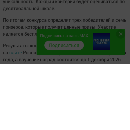
уникальность. Каждый критерий будет оцениваться по
десятибалльной шкале.
По итогам конкурса определят трех победителей и семь
призеров, которые получат ценные призы. Участие
является бесплатным.
Подпишись на нас в MAX
Подписаться
Результаты конкурса опубликуют
на
сайте
Роспатриотцентра не позднее 30 октября 2026
года, а вручение наград состоится до 1 декабря 2026
года.
Следите за самым важным и интересным в
Telegram-канале
Татмедиа
Читайте новости Татарстана в