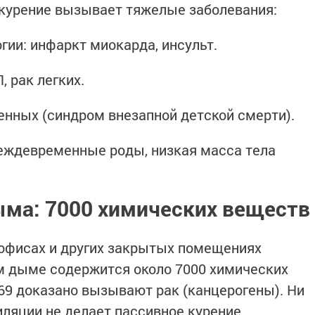
е курение вызывает тяжелые заболевания:
гии: инфаркт миокарда, инсульт.
 рак легких.
нных (синдром внезапной детской смерти).
еждевременные роды, низкая масса тела
ыма: 7000 химических веществ
 офисах и других закрытых помещениях
м дыме содержится около 7000 химических
 69 доказано вызывают рак (канцерогены). Ни
иляции не делает пассивное курение