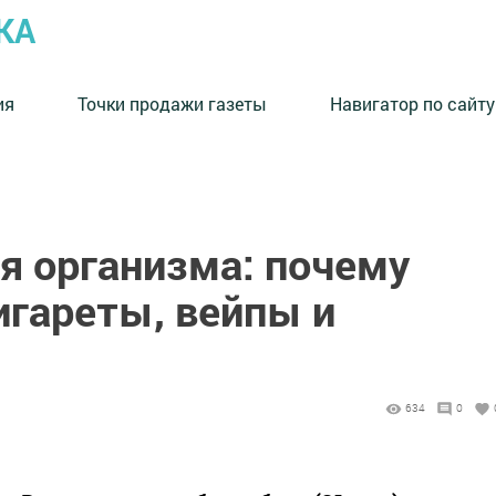
КА
ия
Точки продажи газеты
Навигатор по сайту
я организма: почему
игареты, вейпы и
634
0