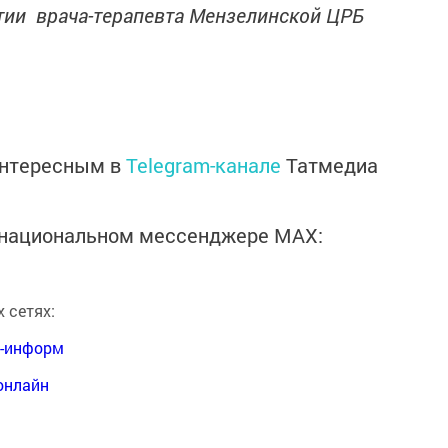
тии врача-терапевта Мензелинской ЦРБ
интересным в
Telegram-канале
Татмедиа
в национальном мессенджере MАХ:
 сетях:
я-информ
онлайн