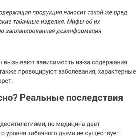
держащая продукция наносит такой же вред
еские табачные изделия. Мифы об их
шо запланированная дезинформация
пы вызывают
з
ависимость из-за содержания
 также провоцируют заболевания, характерные
рет.
сно? Реальные последствия
 десятилетиями, но медицина дает
го уровня табачного дыма не существует.