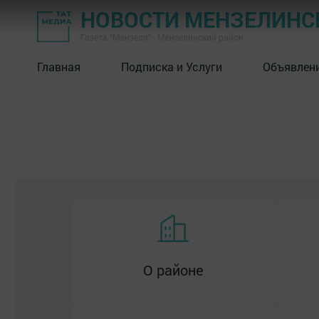
НОВОСТИ МЕНЗЕЛИНС
Газета "Мензеля" - Мензелинский район
История района
Главная
Подписка и Услуги
Объявлен
Туризм
Расстояния до крупных
городов
Ав
А
О районе
Школы
Кружки