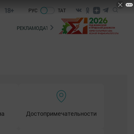
18+
РУС
ТАТ
РЕКЛАМОДАТЕЛЯМ
Объекты культуры
Парки
на
Достопримечательности
Турбазы и глэмпинги
ды