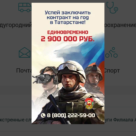
угородний транспорт
Здравоохранени
Почта
Спорт
кстренные службы
Наш коллектив
Услуги Филиала