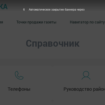
КА
6
Автоматическое закрытие баннера через
ия
Точки продажи газеты
Навигатор по сайту
Справочник
товокзал
втобусы
Телефоны
Руководство райо
Секции
Спортивные коман