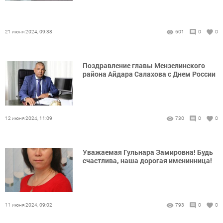
21 июня 2024, 09:38
601
0
0
Поздравление главы Мензелинского
района Айдара Салахова с Днем России
12 июня 2024, 11:09
730
0
0
Уважаемая Гульнара Замировна! Будь
счастлива, наша дорогая именинница!
11 июня 2024, 09:02
793
0
0