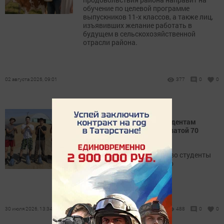
обучение по целевой программе
выпускников 11-х классов, а также лиц,
изъявивших желание работать в
будущем в сельскохозяйственной
отрасли района.
02 августа 2026, 09:01
377
0
0
В хозяйстве «Калмурзино»
Мензелинского района студентам
предлагают работу с зарплатой 70
тысяч рублей
Каждый год в это хозяйство студенты
устраиваются на работу по
собственному желанию.
30 июля 2026, 13:34
488
0
0