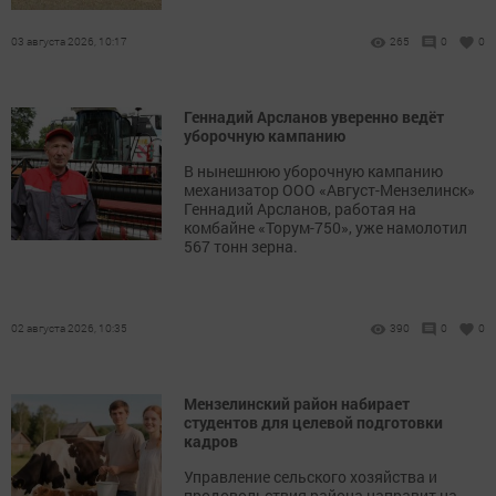
03 августа 2026, 10:17
265
0
0
Геннадий Арсланов уверенно ведёт
уборочную кампанию
В нынешнюю уборочную кампанию
механизатор ООО «Август-Мензелинск»
Геннадий Арсланов, работая на
комбайне «Торум-750», уже намолотил
567 тонн зерна.
02 августа 2026, 10:35
390
0
0
Мензелинский район набирает
студентов для целевой подготовки
кадров
Управление сельского хозяйства и
продовольствия района направит на