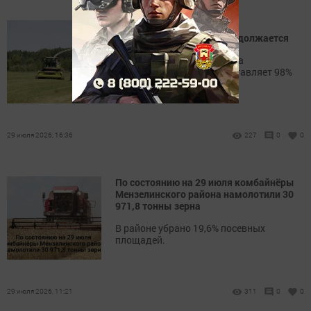
Заготовка сена и сенажа в
Мензелинском районе продолжается
Всего скошено 5133 гектара
многолетних трав, что составляет 98%
от плана.
29 июля 2026, 16:36
227
0
0
По состоянию на 29 июля комбайнёры
Мензелинского района намолотили 30
971,8 тонны зерна
В районе убрано 19,6% посевных
площадей.
29 июля 2026, 11:21
311
0
0