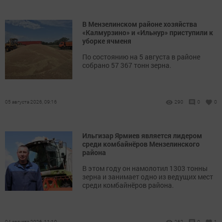
В Мензелинском районе хозяйства
«Калмурзино» и «Ильнур» приступили к
уборке ячменя
По состоянию на 5 августа в районе
собрано 57 367 тонн зерна.
05 августа 2026, 09:16
290
0
0
Ильгизар Ярмиев является лидером
среди комбайнёров Мензелинского
района
В этом году он намолотил 1303 тонны
зерна и занимает одно из ведущих мест
среди комбайнёров района.
04 августа 2026, 11:10
262
0
1