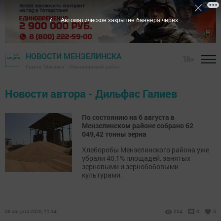
7
Автоматическое закрытие баннера через
НОВОСТИ МЕНЗЕЛИНСКА
18+
Газета "Мензеля" - Мензелинский район
Новости автора - Дильфас Галиев
По состоянию на 6 августа в
Мензелинском районе собрано 62
049,42 тонны зерна
Хлеборобы Мензелинского района уже
убрали 40,1% площадей, занятых
зерновыми и зернобобовыми
культурами.
06 августа 2026, 11:34
204
0
0