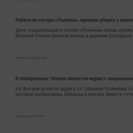
Ребята из лагеря «Полянка» провели уборку у пам
Дети, отдыхающие в лагере «Полянка» вновь приня
Великой Отечественной войны в деревне Холодный
03 августа 2026, 10:23
В Набережных Челнах появится мурал с национал
На фасаде дома по адресу ул. Шамиля Усманова, 8
которой изображены бабушка и внучка, вместе гот
03 августа 2026, 10:11