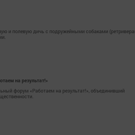
пную и полевую дичь с подружейными собаками (ретривера
ми.
таем на результат!»
ьный форум «Работаем на результат!», объединивший
бщественности.