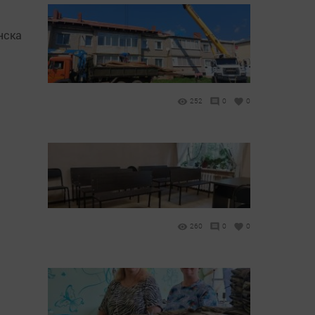
нска
252
0
0
260
0
0