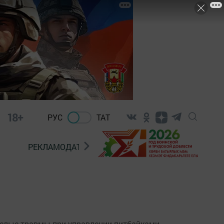
18+
РУС
ТАТ
РЕКЛАМОДАТЕЛЯМ
желые травмы при управлении питбайками.