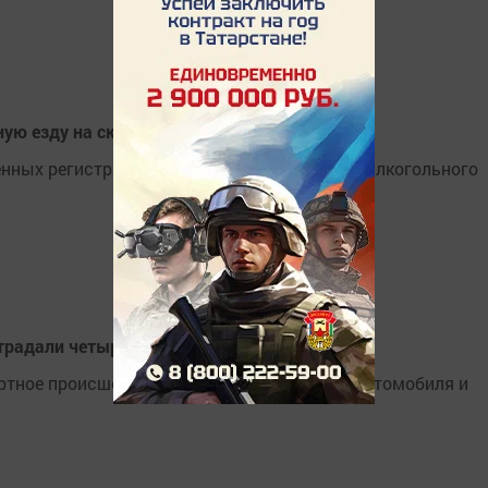
ую езду на скутере
венных регистрационных знаков в состоянии алкогольного
традали четыре ребенка
тное происшествие с участием легкового автомобиля и