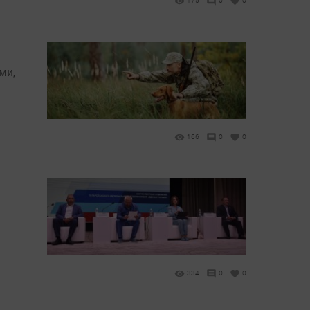
175
0
0
ми,
166
0
0
334
0
0