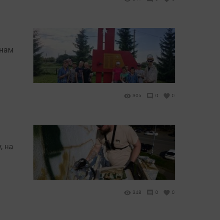
инам
305
0
0
, на
348
0
0