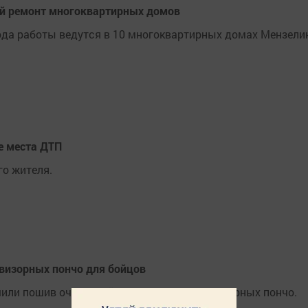
й ремонт многоквартирных домов
ода работы ведутся в 10 многоквартирных домах Мензели
е места ДТП
го жителя.
овизорных пончо для бойцов
шили пошив очередной партии антитепловизорных пончо.