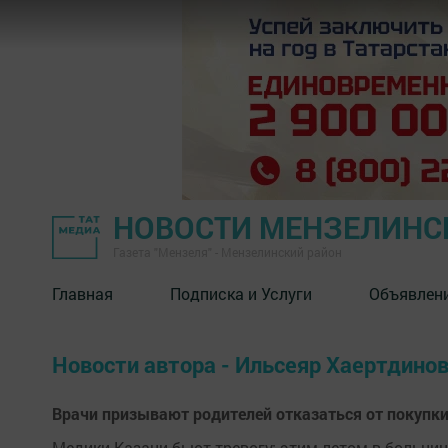
НОВОСТИ МЕНЗЕЛИНС
Газета "Мензеля" - Мензелинский район
Главная
Подписка и Услуги
Объявлен
Новости автора - Ильсеяр Хаертдино
Врачи призывают родителей отказаться от покупк
Медики Казани бьют тревогу: этим летом в больни