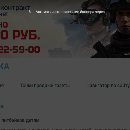
5
Автоматическое закрытие баннера через
КА
ия
Точки продажи газеты
Навигатор по сайту
ва
и питбайков детям
цах значительно увеличилось число детей, получивших тя