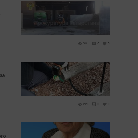
-
364
0
0
за
226
0
0
ого