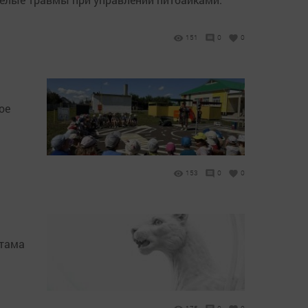
151
0
0
ое
153
0
0
стама