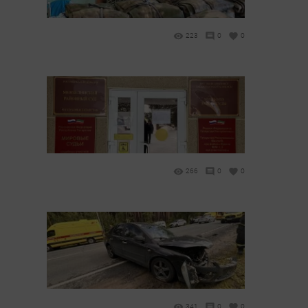
223
0
0
266
0
0
341
0
0