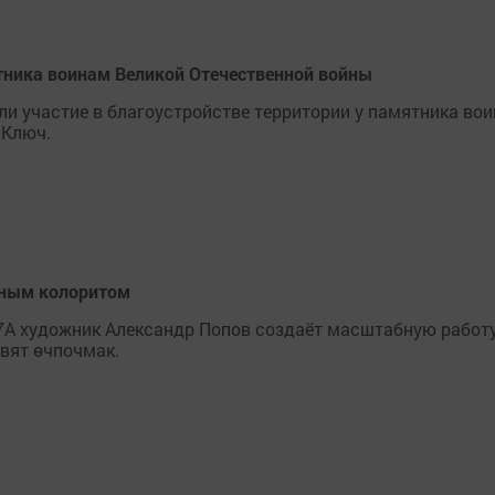
ятника воинам Великой Отечественной войны
ли участие в благоустройстве территории у памятника во
 Ключ.
ьным колоритом
7А художник Александр Попов создаёт масштабную работу
овят өчпочмак.