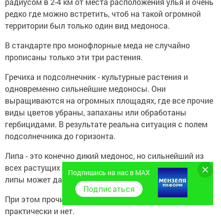
радиусом в 2-4 км от места расположения улья и очень
редко где можно встретить, чтоб на такой огромной
территории был только один вид медоноса.
В стандарте про монофлорные меда не случайно
прописаны только эти три растения.
Гречиха и подсолнечник - культурные растения и
одновременно сильнейшие медоносы. Они
выращиваются на огромных площадях, где все прочие
виды цветов убраны, запаханы или обработаны
гербицидами. В результате реальна ситуация с полем
подсолнечника до горизонта.
Липа - это конечно дикий медонос, но сильнейший из
всех растущих в нашей стране. Считается, что гектар
Подпишись на нас в MAX
липы может дать тонну нектара!
Подписаться
При этом прочих медоносов - конкурентов липе - в лесу
практически и нет.