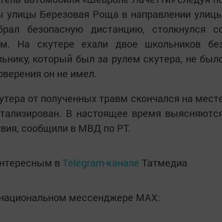
ы улицы Березовая Роща в направлении улиц
брал безопасную дистанцию, столкнулся с
м. На скутере ехали двое школьников бе
ьнику, который был за рулем скутера, не был
оверения он не имел.
утера от полученных травм скончался на мест
итализирован. В настоящее время выясняютс
вия, сообщили в МВД по РТ.
интересным в
Telegram-канале
Татмедиа
в национальном мессенджере MАХ: