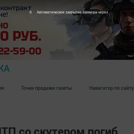
5
Автоматическое закрытие баннера через
КА
ия
Точки продажи газеты
Навигатор по сайту
ДТП со скутером погиб