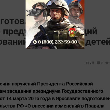
готовлен проект
, предусматривающий
ваний к перевозке дете
846
0
ечня поручений Президента Российской
гам заседания президиума Государственного
от 14 марта 2016 года в Ярославле подготовле
льства РФ «О внесении изменений в Правила