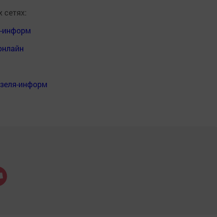
 сетях:
я-информ
онлайн
нзеля-информ