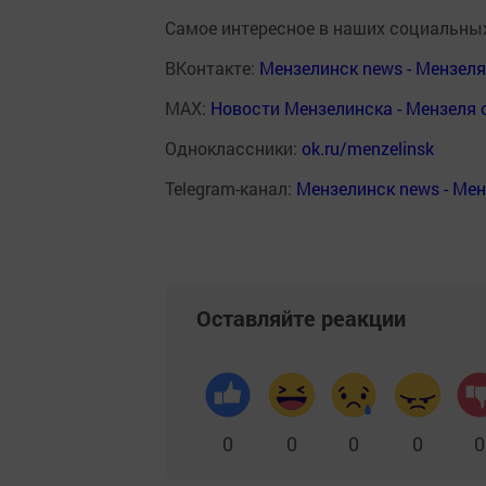
Самое интересное в наших социальных
ВКонтакте:
Мензелинск news - Мензел
MAX:
Новости Мензелинска - Мензеля 
Одноклассники:
ok.ru/menzelinsk
Telegram-канал:
Мензелинск news - Ме
Оставляйте реакции
0
0
0
0
0