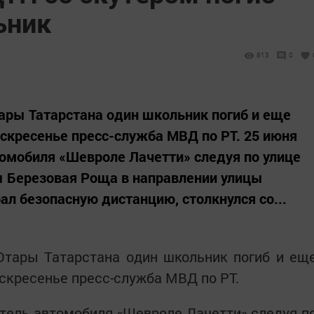
ьник
813
0
тары Татарстана один школьник погиб и еще
оскресенье пресс-служба МВД по РТ. 25 июня
втомобиля «Шевроле Лачетти» следуя по улице
ы Березовая Роща в направлении улицы
ал безопасную дистанцию, столкнулся со...
Отары Татарстана один школьник погиб и ещ
оскресенье пресс-служба МВД по РТ.
дитель автомобиля «Шевроле Лачетти» следуя п