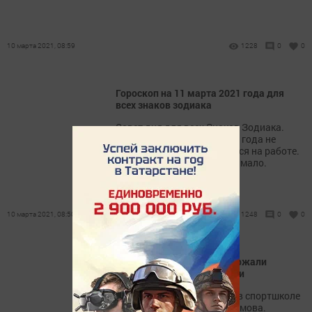
10 марта 2021, 08:59
1228
0
0
Гороскоп на 11 марта 2021 года для
всех знаков зодиака
Совет дня для всех Знаков Зодиака.
Гороскоп на 11 марта 2021 года не
рекомендует задерживаться на работе.
У вас и так энергии крайне мало.
10 марта 2021, 08:50
1248
0
0
Пловцы Мензелинска одержали
очередную победу в Казани
Спортсмены тренируются в спортшколе
«Юбилейный» у Наиля Каюмова.