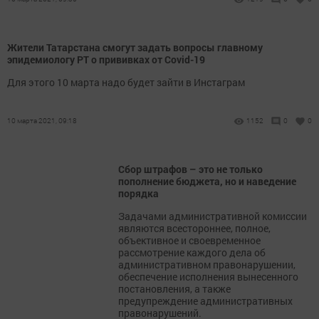
Жители Татарстана смогут задать вопросы главному
эпидемиологу РТ о прививках от Covid-19
Для этого 10 марта надо будет зайти в Инстаграм
10 марта 2021, 09:18
1152
0
0
Сбор штрафов – это не только
пополнение бюджета, но и наведение
порядка
Задачами административной комиссии
являются всестороннее, полное,
объективное и своевременное
рассмотрение каждого дела об
административном правонарушении,
обеспечение исполнения вынесенного
постановления, а также
предупреждение административных
правонарушений.