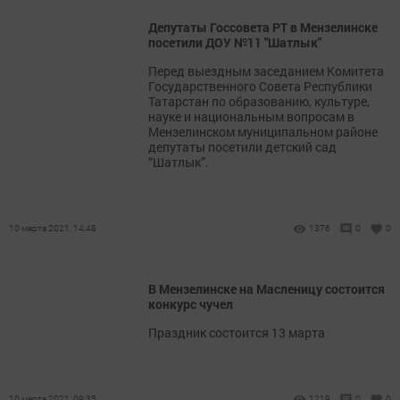
Депутаты Госсовета РТ в Мензелинске
посетили ДОУ №11 "Шатлык"
Перед выездным заседанием Комитета
Государственного Совета Республики
Татарстан по образованию, культуре,
науке и национальным вопросам в
Мензелинском муниципальном районе
депутаты посетили детский сад
“Шатлык”.
10 марта 2021, 14:48
1376
0
0
В Мензелинске на Масленицу состоится
конкурс чучел
Праздник состоится 13 марта
10 марта 2021, 09:35
1219
0
0