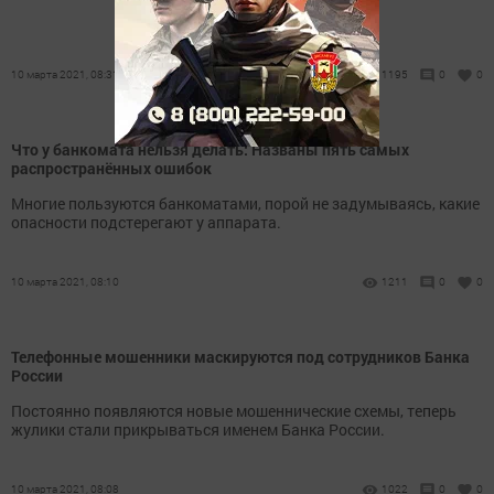
10 марта 2021, 08:31
1195
0
0
Что у банкомата нельзя делать: Названы пять самых
распространённых ошибок
Многие пользуются банкоматами, порой не задумываясь, какие
опасности подстерегают у аппарата.
10 марта 2021, 08:10
1211
0
0
Телефонные мошенники маскируются под сотрудников Банка
России
Постоянно появляются новые мошеннические схемы, теперь
жулики стали прикрываться именем Банка России.
10 марта 2021, 08:08
1022
0
0