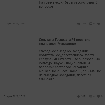
На повестке дня были рассмотрены 5
вопросов
10 марта 2021, 16:09
1479
0
1
Депутаты Госсовета РТ посетили
гимназию г.Мензелинск
Очередное выездное заседание
Комитета Государственного Совета
Республики Татарстан по образованию,
культуре, науке и национальным
вопросам состоялось сегодня в
Мензелинске. Гости Казани, прибывшие
на выездное заседание, посетили
гимназию.
10 марта 2021, 15:21
1429
0
0