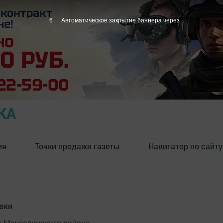
5
Автоматическое закрытие баннера через
КА
ия
Точки продажи газеты
Навигатор по сайту
вки
 Мензелинского района.