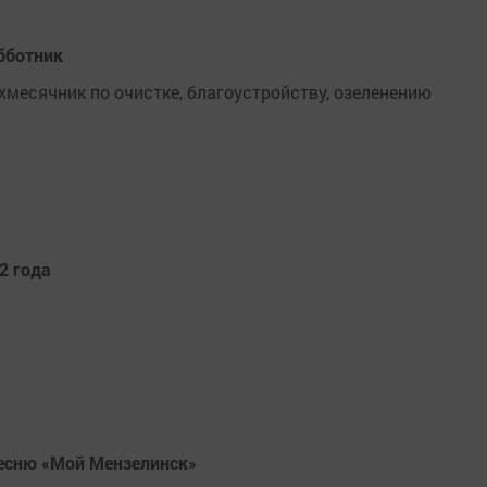
бботник
хмесячник по очистке, благоустройству, озеленению
2 года
песню «Мой Мензелинск»