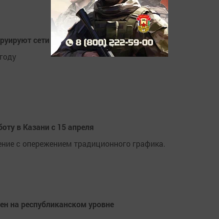
труируют сети водоснабжения
году
ту в Казани с 15 апреля
ние с опережением традиционного графика.
ен на республиканском уровне