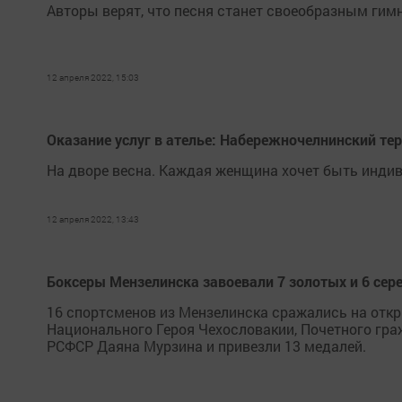
Авторы верят, что песня станет своеобразным гим
12 апреля 2022, 15:03
Оказание услуг в ателье: Набережночелнинский те
На дворе весна. Каждая женщина хочет быть индив
12 апреля 2022, 13:43
Боксеры Мензелинска завоевали 7 золотых и 6 се
16 спортсменов из Мензелинска сражались на отк
Национального Героя Чехословакии, Почетного гр
РСФСР Даяна Мурзина и привезли 13 медалей.