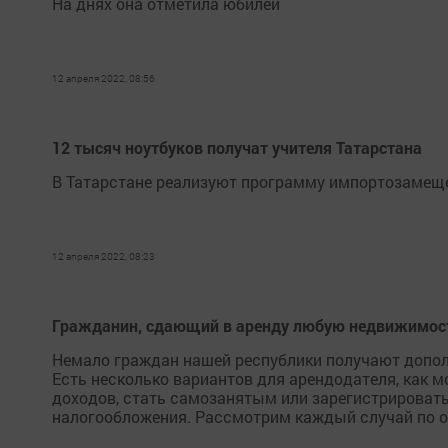
На днях она отметила юбилей
12 апреля 2022, 08:56
12 тысяч ноутбуков получат учителя Татарстана
В Татарстане реализуют программу импортозамещен
12 апреля 2022, 08:23
Гражданин, сдающий в аренду любую недвижимость
Немало граждан нашей республики получают дополн
Есть несколько вариантов для арендодателя, как 
доходов, стать самозанятым или зарегистрировать
налогообложения. Рассмотрим каждый случай по о