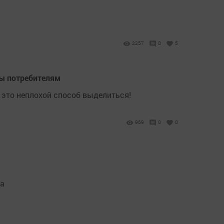
2257
0
5
ты потребителям
 это неплохой способ выделиться!
969
0
0
та