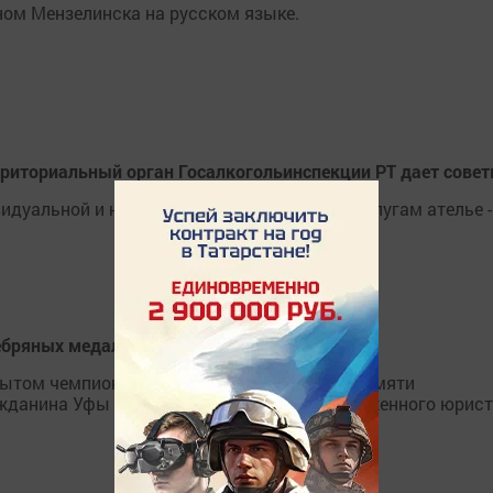
ном Мензелинска на русском языке.
рриториальный орган Госалкогольинспекции РТ дает сове
идуальной и неповторимой. Обратиться к услугам ателье -
ребряных медалей в Чемпионате в Башкирии
рытом чемпионате по боксу, посвященный памяти
ажданина Уфы и Бакалинского района, Заслуженного юрис