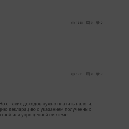
1688
0
0
1311
0
0
о с таких доходов нужно платить налоги.
кцию декларацию с указанием полученных
нтной или упрощенной системе