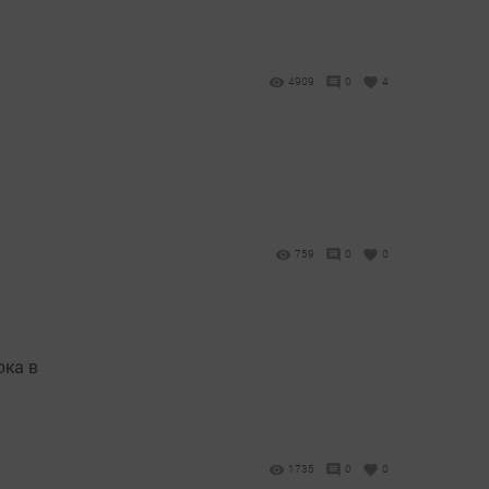
4909
0
4
759
0
0
ока в
1735
0
0