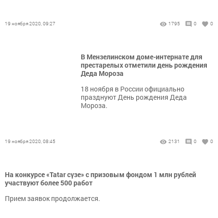
19 ноября 2020, 09:27
1795
0
0
В Мензелинском доме-интернате для
престарелых отметили день рождения
Деда Мороза
18 ноября в России официально
празднуют День рождения Деда
Мороза.
19 ноября 2020, 08:45
2131
0
0
На конкурсе «Tatar сүзе» с призовым фондом 1 млн рублей
участвуют более 500 работ
Прием заявок продолжается.