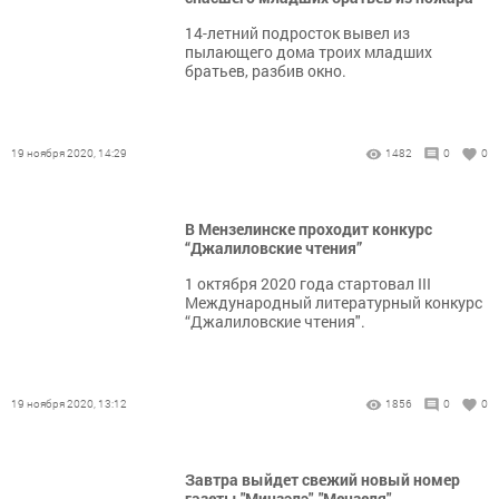
14-летний подросток вывел из
пылающего дома троих младших
братьев, разбив окно.
19 ноября 2020, 14:29
1482
0
0
В Мензелинске проходит конкурс
“Джалиловские чтения”
1 октября 2020 года стартовал III
Международный литературный конкурс
“Джалиловские чтения".
19 ноября 2020, 13:12
1856
0
0
Завтра выйдет свежий новый номер
газеты "Минзэлэ"-"Мензеля"