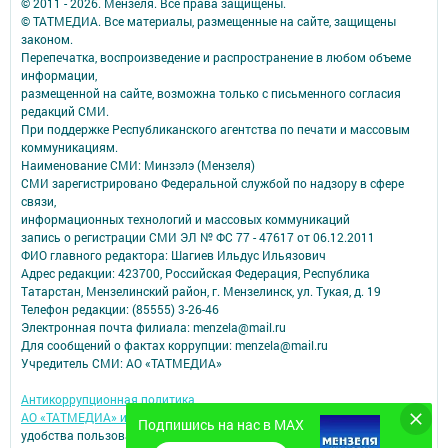
© 2011 - 2026. Мензеля. Все права защищены.
© ТАТМЕДИА. Все материалы, размещенные на сайте, защищены
законом.
Перепечатка, воспроизведение и распространение в любом объеме
информации,
размещенной на сайте, возможна только с письменного согласия
редакций СМИ.
При поддержке Республиканского агентства по печати и массовым
коммуникациям.
Наименование СМИ: Минзэлэ (Мензеля)
СМИ зарегистрировано Федеральной службой по надзору в сфере
связи,
информационных технологий и массовых коммуникаций
запись о регистрации СМИ ЭЛ № ФС 77 - 47617 от 06.12.2011
ФИО главного редактора: Шагиев Ильдус Ильязович
Адрес редакции: 423700, Российская Федерация, Республика
Татарстан, Мензелинский район, г. Мензелинск, ул. Тукая, д. 19
Телефон редакции: (85555) 3-26-46
Электронная почта филиала: menzela@mail.ru
Для сообщений о фактах коррупции: menzela@mail.ru
Учредитель СМИ: АО «ТАТМЕДИА»
Антикоррупционная политика
АО «ТАТМЕДИА» использует «cookie»
для персонализации сервисов и
Подпишись на нас в MAX
удобства пользователей сайтом.