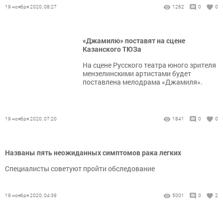
19 ноября 2020, 08:27
1262
0
0
«Джамилю» поставят на сцене
Казанского ТЮЗа
На сцене Русского театра юного зрителя
мензелинскими артистами будет
поставлена мелодрама «Джамиля».
19 ноября 2020, 07:20
1841
0
0
Названы пять неожиданных симптомов рака легких
Специалисты советуют пройти обследование
19 ноября 2020, 04:39
5001
0
2