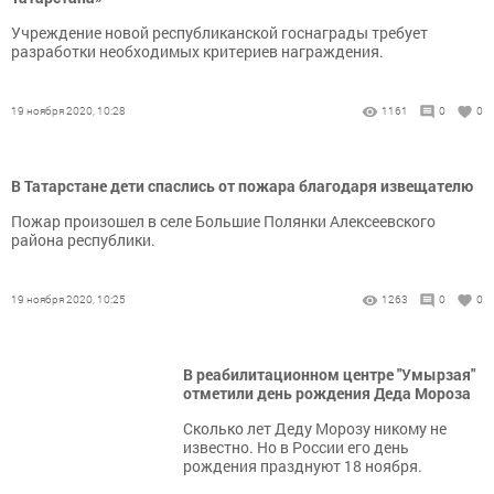
Учреждение новой республиканской госнаграды требует
разработки необходимых критериев награждения.
19 ноября 2020, 10:28
1161
0
0
В Татарстане дети спаслись от пожара благодаря извещателю
Пожар произошел в селе Большие Полянки Алексеевского
района республики.
19 ноября 2020, 10:25
1263
0
0
В реабилитационном центре "Умырзая"
отметили день рождения Деда Мороза
Сколько лет Деду Морозу никому не
известно. Но в России его день
рождения празднуют 18 ноября.