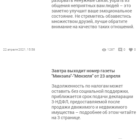
разорвать ненужные связи, убрать из
общения неприятных вам людей – это
заметно улучшит ваше эмоциональное
состояние. Не стремитесь обзавестись
множеством друзей, лучше обратите
внимание на качество таких отношений.
22 апреля 2021, 15:58
1287
0
0
Завтра выходит номер газеты
"Минзәлә"-"Мензеля" от 23 апреля
Задолженность по налогам может
оставить без социальной поддержки,
приближается срок подачи декларации
3-НДФЛ, предоставляемой после
продажи движимого и недвижимого
имущества – подробнее об этом читайте
на 3 странице.