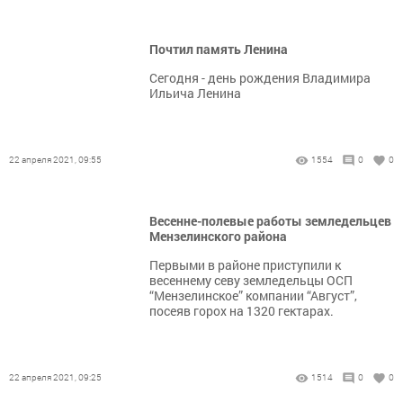
Почтил память Ленина
Сегодня - день рождения Владимира
Ильича Ленина
22 апреля 2021, 09:55
1554
0
0
Весенне-полевые работы земледельцев
Мензелинского района
Первыми в районе приступили к
весеннему севу земледельцы ОСП
“Мензелинское” компании “Август”,
посеяв горох на 1320 гектарах.
22 апреля 2021, 09:25
1514
0
0