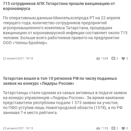
715 сотрудников АПК Татарстана прошли вакцинацию от
коронавируса
По оперативным данным Минсельхозпрода РТ на 22 апреля
текущего года, количество сотрудников предприятий
агропромышленного комплекса Татарстана, прошедших
вакцинацию от коронавирусной инфекции составляет около 715
человек. Больше всего работников привито на предприятии
ООО «Челны-Бройлер».
22 апреля 2021, 18:18
1348
0
0
Татарстан вошел в топ-10 регионов РФ по числу поданных
заявок на конкурс «Лидеры России»
Татарстанцы стали одними из самых активных в подаче заявок
на конкурс управленцев «Лидеры России». За время кампании
представители республики подали 1 573 заявки на участие,
по ПФО уступив лишь Нижегородской области (1578), а по РФ
занимая 7-е место рейтинга.
22 апреля 2021, 18:13
1153
0
0