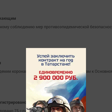
ружающим
ьному соблюдению мер противоэпидемической безопаснос
я
ндемии коронавируса голосование по поправкам к Основно
егистрировано
ировано 75 случаев коронавируса.