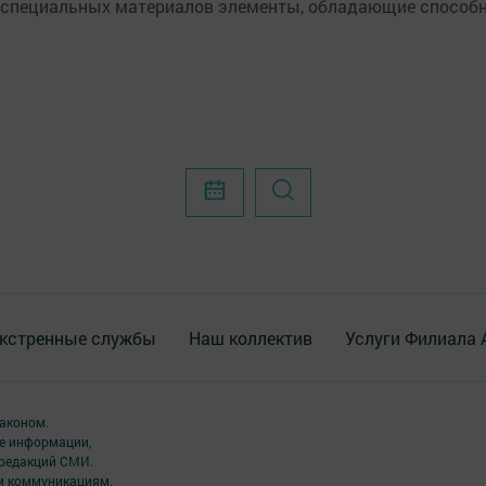
 специальных материалов элементы, обладающие способн
кстренные службы
Наш коллектив
Услуги Филиала
аконом.
ме информации,
 редакций СМИ.
ым коммуникациям.