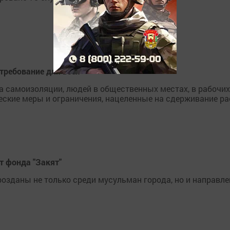
требование для всех
а самоизоляции, людей в общественных местах, в рабочих
еские меры и ограничения, нацеленные на сдерживание ра
т фонда "Закят"
озданы не только среди мусульман города, но и направле