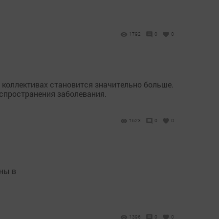
1792
0
0
 коллективах становится значительно больше.
спространения заболевания.
1623
0
0
ны в
1396
0
0