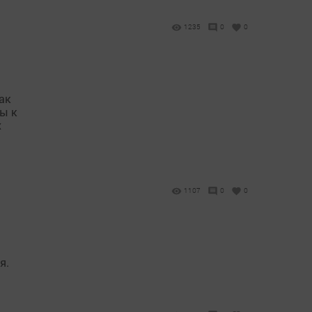
1235
0
0
ак
ы к
х
1107
0
0
я.