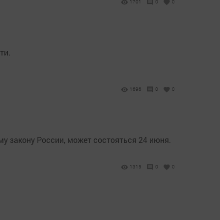
1701
0
0
ти.
1696
0
0
му закону России, может состояться 24 июня.
1315
0
0