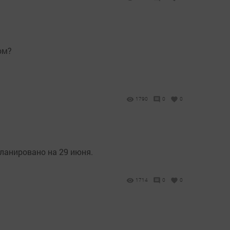
ом?
1790
0
0
ланировано на 29 июня.
1714
0
0