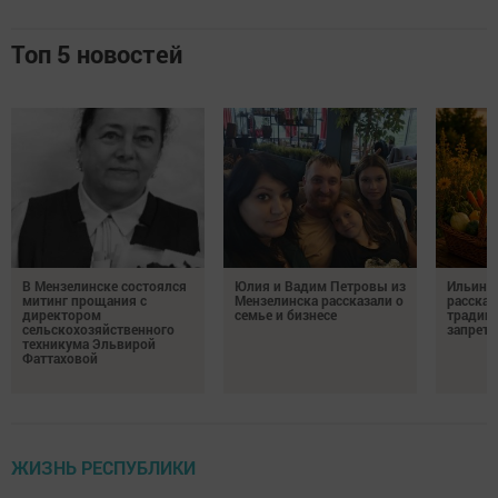
Топ 5 новостей
В Мензелинске состоялся
Юлия и Вадим Петровы из
Ильин д
митинг прощания с
Мензелинска рассказали о
рассказ
директором
семье и бизнесе
традици
сельскохозяйственного
запрета
техникума Эльвирой
Фаттаховой
ЖИЗНЬ РЕСПУБЛИКИ