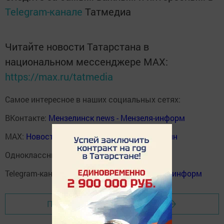
Telegram-канале
Татмедиа
Читайте новости Татарстана в
национальном мессенджере MАХ:
https://max.ru/tatmedia
Самое интересное в наших социальных сетях:
ВКонтакте:
Мензелинск news - Мензеля-информ
MAX:
Новости Мензелинска - Мензеля онлайн
Одноклассники:
ok.ru/menzelinsk
Telegram-канал:
Мензелинск news - Мензеля-информ
Перейти на страницу новости