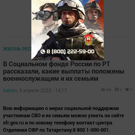
ЖИЗНЬ РЕСПУБЛИКИ
В Социальном фонде России по РТ
рассказали, какие выплаты положены
военнослужащим и их семьям
Admin,
4 апреля 2023 - 14:17
646
0
0
Всю информацию о мерах социальной поддержки
участникам СВО и их семьям можно узнать на сайте
sfr.gov.ru и по новому телефону контакт-центра
Отделения СФР по Татарстану:8 800 1-000-001.