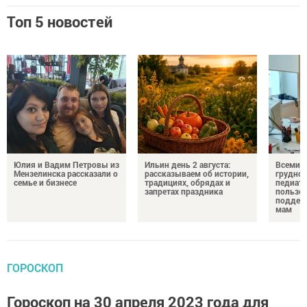
Топ 5 новостей
Юлия и Вадим Петровы из
Ильин день 2 августа:
Всемир
Мензелинска рассказали о
рассказываем об истории,
грудног
семье и бизнесе
традициях, обрядах и
педиатр
запретах праздника
пользе 
поддер
мам
ГОРОСКОП
Гороскоп на 30 апреля 2023 года для