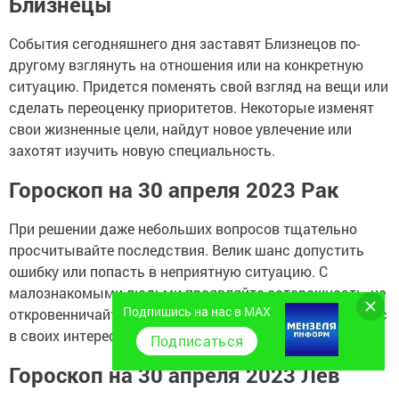
Близнецы
События сегодняшнего дня заставят Близнецов по-
другому взглянуть на отношения или на конкретную
ситуацию. Придется поменять свой взгляд на вещи или
сделать переоценку приоритетов. Некоторые изменят
свои жизненные цели, найдут новое увлечение или
захотят изучить новую специальность.
Гороскоп на 30 апреля 2023 Рак
При решении даже небольших вопросов тщательно
просчитывайте последствия. Велик шанс допустить
ошибку или попасть в неприятную ситуацию. С
малознакомыми людьми проявляйте осторожность, не
Подпишись на нас в MAX
откровенничайте. Некоторые захотят использовать вас
в своих интересах. Пересмотрите свой бюджет.
Подписаться
Гороскоп на 30 апреля 2023 Лев