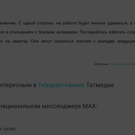
ожении, С одной стороны, на работе будет многое удаваться, а 
ся в отношениях с близким человеком. Постарайтесь избегать ссо
е на заметку. Они могут оказаться ключом к разгадке грядущи
Источник:
http://prostotak.ne
интересным в
Telegram-канале
Татмедиа
в национальном мессенджере MАХ:
 сетях: