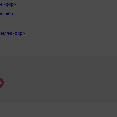
я-информ
онлайн
нзеля-информ