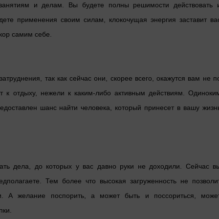
занятиям и делам. Вы будете полны решимости действовать 
дете применения своим силам, клокочущая энергия заставит ва
кор самим себе.
труднения, так как сейчас они, скорее всего, окажутся вам не п
т к отдыху, нежели к каким-либо активным действиям. Одиноки
редоставлен шанс найти человека, который принесет в вашу жизн
ать дела, до которых у вас давно руки не доходили. Сейчас в
едполагаете. Тем более что высокая загруженность не позволи
и. А желание поспорить, а может быть и поссориться, може
пки.