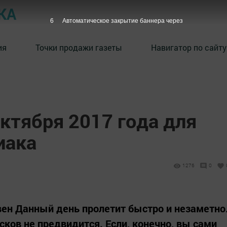
КА
5
Автоматическое закрытие баннера через
ия
Точки продажи газеты
Навигатор по сайту
октября 2017 года для
иака
1276
0
Овен Данный день пролетит быстро и незаметно
ков не предвидится. Если, конечно, вы сами