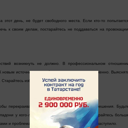
 этот день, не будет свободного места. Если кто-то попытаетс
ечь к своим делам, постарайтесь не поддаваться на провокации
ествий возникнуть не должно. В профессиональном отношени
К новым источникам заработка отнеситесь настороженно. Выяснят
т. Старайтесь избегать конфликтных ситуаций.
тобы перекраивать мир и принимать поспешные решения. Будьт
а ладони у кого-либо, чьим мнением дорожите. Старайтесь больш
ами и проблемами. Время для активности пока не наступило.