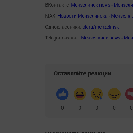
ВКонтакте:
Мензелинск news - Мензел
MAX:
Новости Мензелинска - Мензеля 
Одноклассники:
ok.ru/menzelinsk
Telegram-канал:
Мензелинск news - Ме
Оставляйте реакции
0
0
0
0
0