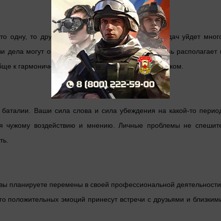
то одну, то другую задачу, и на решение этих задач уйдет мног
и дела могут обстоять гораздо лучше. Данный день располагает 
ообще к гармоничным отношениям с любимым человеком.
е баталии. Ваши сила слова и сила убеждения на какой-то перио
ься чужому воздействию и мнению. Личные проблемы не спешит
ть.
 вы планируете перемены в своей профессиональной деятельности
ого положительных эмоций принесут встречи с друзьями и близким