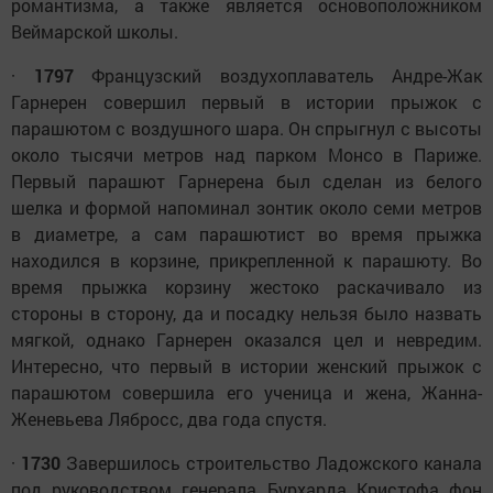
романтизма, а также является основоположником
Веймарской школы.
·
1797
Французский воздухоплаватель Андре-Жак
Гарнерен совершил первый в истории прыжок с
парашютом с воздушного шара. Он спрыгнул с высоты
около тысячи метров над парком Монсо в Париже.
Первый парашют Гарнерена был сделан из белого
шелка и формой напоминал зонтик около семи метров
в диаметре, а сам парашютист во время прыжка
находился в корзине, прикрепленной к парашюту. Во
время прыжка корзину жестоко раскачивало из
стороны в сторону, да и посадку нельзя было назвать
мягкой, однако Гарнерен оказался цел и невредим.
Интересно, что первый в истории женский прыжок с
парашютом совершила его ученица и жена, Жанна-
Женевьева Лябросс, два года спустя.
·
1730
Завершилось строительство Ладожского канала
под руководством генерала Бурхарда Кристофа фон