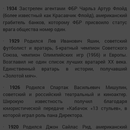
·
1934
Застрелен агентами ФБР Чарльз Артур Флойд
(более известный как Красавчик Флойд), американский
грабитель банков, которому ФБР присвоило статус
врага общества номер один.
·
1929
Родился Лев Иванович Яшин, советский
футболист и вратарь, 5-кратный чемпион Советского
Союза, чемпион Олимпийских игр (1956) и Европы.
Возглавил не один список лучших вратарей XX века.
Единственный вратарь в истории, получавший
«Золотой мяч».
·
1926
Родился Спартак Васильевич Мишулин,
советский и российский театральный и киноактер.
Широкую известность получил благодаря
юмористической передаче «Кабачок «13 стульев», в
которой играл роль пана Директора.
·
1920
Родился Джон Сайлас Рид, американский