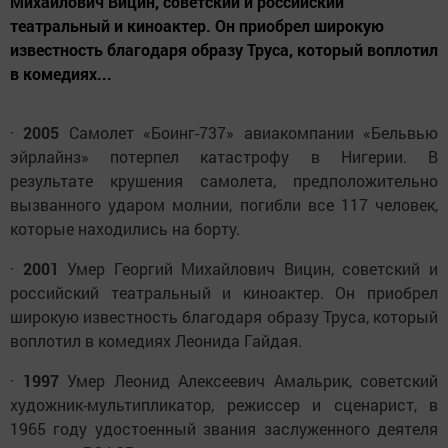
Михайлович Вицин, советский и российский
театральный и киноактер. Он приобрел широкую
известность благодаря образу Труса, который воплотил
в комедиях...
·
2005
Самолет «Боинг-737» авиакомпании «Бельвью
эйрлайнз» потерпел катастрофу в Нигерии. В
результате крушения самолета, предположительно
вызванного ударом молнии, погибли все 117 человек,
которые находились на борту.
·
2001
Умер Георгий Михайлович Вицин, советский и
российский театральный и киноактер. Он приобрел
широкую известность благодаря образу Труса, который
воплотил в комедиях Леонида Гайдая.
·
1997
Умер Леонид Алексеевич Амальрик, советский
художник-мультипликатор, режиссер и сценарист, в
1965 году удостоенный звания заслуженного деятеля