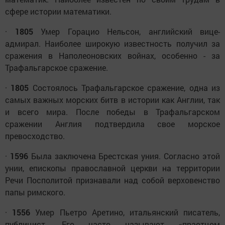
сфере истории математики.
·
1805
Умер Горацио Нельсон, английский вице-
адмирал. Наиболее широкую известность получил за
сражения в Наполеоновских войнах, особенно - за
Трафальгарское сражение.
·
1805
Состоялось Трафальгарское сражение, одна из
самых важных морских битв в истории как Англии, так
и всего мира. После победы в Трафальгарском
сражении Англия подтвердила свое морское
превосходство.
·
1596
Была заключена Брестская уния. Согласно этой
унии, епископы православной церкви на территории
Речи Посполитой признавали над собой верховенство
папы римского.
·
1556
Умер Пьетро Аретино, итальянский писатель,
публицист. Его часто называют «праотцом