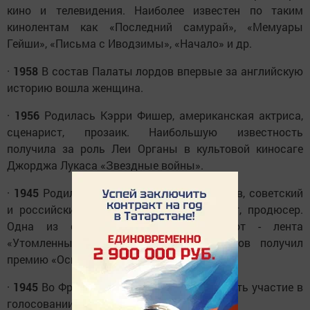
кино и телевидения. Наиболее известен по таким
кинолентам как «Последний самурай», «Мемуары
Гейши», «Письма с Иводзимы», «Начало» и др.
·
1958
В состав Палаты лордов впервые за английскую
историю вошла женщина.
·
1956
Родилась Кэрри Фишер, американская актриса,
сценарист, прозаик. Наибольшую известность
получила за роль Леи Органы в культовой киносаге
Джорджа Лукаса «Звездные войны».
·
1945
Родился Никита Сергеевич Михалков, советский
и российский актер, режиссер, сценарист, продюсер.
Одна из самых известных его работ - лента
«Утомленные солнцем», за нее Михалков получил
премию «Оскар».
·
1945
Во Франции впервые право принимать участие в
голосовании получили женщины.