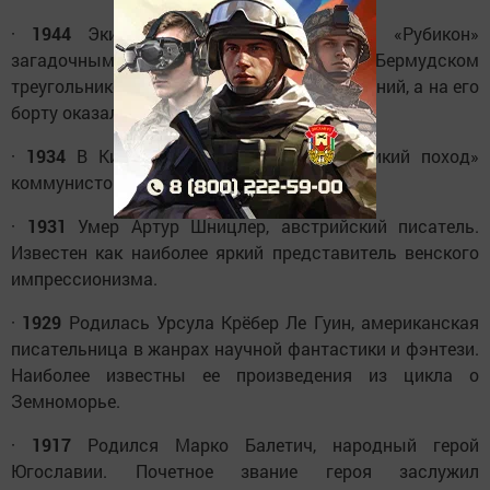
·
1944
Экипаж американского корабля «Рубикон»
загадочным образом исчез в Бермудском
треугольнике. Корабль нашли без повреждений, а на его
борту оказалась лишь собака.
·
1934
В Китае Мао Цзедун начал «великий поход»
коммунистов.
·
1931
Умер Артур Шницлер, австрийский писатель.
Известен как наиболее яркий представитель венского
импрессионизма.
·
1929
Родилась Урсула Крёбер Ле Гуин, американская
писательница в жанрах научной фантастики и фэнтези.
Наиболее известны ее произведения из цикла о
Земноморье.
·
1917
Родился Марко Балетич, народный герой
Югославии. Почетное звание героя заслужил