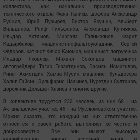
коллектива, как начальник производственно-
технического отдела Фаяз Галиев, шофёра Александр
Рубцов, Юрий Пузырёв, Виктор Якушин, Альберт
Вильданов, Раиф Гильфанов, Александр Купчяков,
Ильдар Ахтямов, Миргаяз Галимзянов. Фарит
Кадырбаков, машинист-асфальтоукладчик Сергей
Фёдоров, каткист Флюр Каюмов, машинист погрузчика
Ильдар Яковлев, Михаил Соколдов, машинист
автогрейдера Тагир Гиззетдинов, Василь Исмагилов,
Ринат Ахметшин, Хамза Мусин, машинист бульдозера
Халил Гайсин, Зульфарис Назмиев, Нуретдин Султанов,
дорожник Дильшат Хазиев и многие другие.
В коллективе трудятся 230 человек, из них 68 - на
Актанышском участке, 46 - на Муслюмовском участке.
Можно сказать, что каждый из них ответственно
относится к своей работе, выполняет её честно и
добросовестно. Все они имеют высокую
квалификацию, вносят весомый вклад в