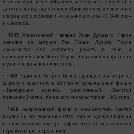
итальянский певец. Мировую известность завоевал в
детстве, до мутации голоса. Одни из самых известных
песен в его исполнении - итальянские хиты «O Sole mio»
и «Jamaica».
·
1945
Аргентинский генерал Хуан Доминго Перон
женился на актрисе Еве Марии Дуарте. После
замужества Ева оставила работу в кино и
прославилась как Эвита Перон - ближайшая соратница
мужа и первая леди Аргентины.
·
1943
Родилась Катрин Денёв, французская актриса.
Широкую известность ей принес музыкальный фильм
«Шербурские зонтики», удостоенный «Золотой
пальмовой ветви» Каннского кинофестиваля 1964 года.
·
1938
Американский физик и изобретатель Честер
Карлсон и его помощник Отто Корнеи сделали первый
оттиск методом электрографии. Этот оттиск является
первой в мире ксерокопией.