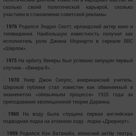
сколько своей политической карьерой, сколько
участием в становлении советской рекламы.
·
1976
Родился Эндрю Скотт, ирландский актер кино и
телевидения. Наибольшую известность получил как
исполнитель роли Джима Мориарти в сериале BBC
«Шерлок».
·
1975
На орбиту Венеры был успешно запущен первый
спутник - «Венера-9».
·
1970
Умер Джон Скоупс, американский учитель.
Широкой публике стал известен как обвиняемый в
знаменитом «обезьяньем процессе» 1925 года за
преподавание эволюционной теории Дарвина.
·
1960
На воду была спущена первая английская
подводная лодка на атомном ходу - лодка «Дредноут».
·
1959
Родился Кэн Ватанабэ, японский актёр театра,