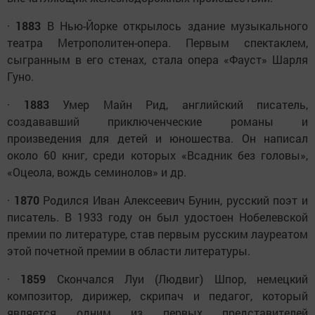
·
1883
В Нью-Йорке открылось здание музыкального
театра Метрополитен-опера. Первым спектаклем,
сыгранным в его стенах, стала опера «Фауст» Шарля
Гуно.
·
1883
Умер Майн Рид, английский писатель,
создававший приключенческие романы и
произведения для детей и юношества. Он написал
около 60 книг, среди которых «Всадник без головы»,
«Оцеола, вождь семинолов» и др.
·
1870
Родился Иван Алексеевич Бунин, русский поэт и
писатель. В 1933 году он был удостоен Нобелевской
премии по литературе, став первым русским лауреатом
этой почетной премии в области литературы.
·
1859
Скончался Луи (Людвиг) Шпор, немецкий
композитор, дирижер, скрипач и педагог, который
является одним из первых представителей