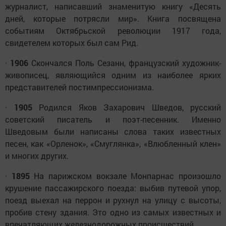
журналист, написавший знаменитую книгу «Десять
дней, которые потрясли мир». Книга посвящена
событиям Октябрьской революции 1917 года,
свидетелем которых был сам Рид.
·
1906
Скончался Поль Сезанн, французский художник-
живописец, являющийся одним из наиболее ярких
представителей постимпрессионизма.
·
1905
Родился Яков Захарович Шведов, русский
советский писатель и поэт-песенник. Именно
Шведовым были написаны слова таких известных
песен, как «Орленок», «Смуглянка», «Влюбленный клен»
и многих других.
·
1895
На парижском вокзале Монпарнас произошло
крушение пассажирского поезда: выбив путевой упор,
поезд выехал на перрон и рухнул на улицу с высоты,
пробив стену здания. Это одно из самых известных и
впечатляющих железнодорожных происшествий.