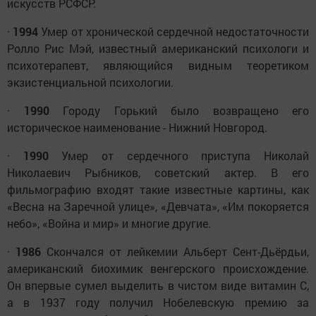
искусств РСФСР.
·
1994
Умер от хронической сердечной недостаточности
Ролло Рис Мэй, известный американский психологи и
психотерапевт, являющийся видным теоретиком
экзистенциальной психологии.
·
1990
Городу Горький было возвращено его
историческое наименование - Нижний Новгород.
·
1990
Умер от сердечного приступа Николай
Николаевич Рыбников, советский актер. В его
фильмографию входят такие известные картины, как
«Весна на Заречной улице», «Девчата», «Им покоряется
небо», «Война и мир» и многие другие.
·
1986
Скончался от лейкемии Альберт Сент-Дьёрдьи,
американский биохимик венгерского происхождение.
Он впервые сумел выделить в чистом виде витамин С,
а в 1937 году получил Нобелевскую премию за