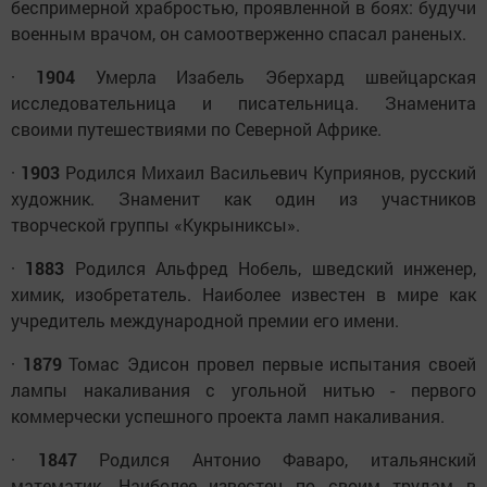
беспримерной храбростью, проявленной в боях: будучи
военным врачом, он самоотверженно спасал раненых.
·
1904
Умерла Изабель Эберхард швейцарская
исследовательница и писательница. Знаменита
своими путешествиями по Северной Африке.
·
1903
Родился Михаил Васильевич Куприянов, русский
художник. Знаменит как один из участников
творческой группы «Кукрыниксы».
·
1883
Родился Альфред Нобель, шведский инженер,
химик, изобретатель. Наиболее известен в мире как
учредитель международной премии его имени.
·
1879
Томас Эдисон провел первые испытания своей
лампы накаливания с угольной нитью - первого
коммерчески успешного проекта ламп накаливания.
·
1847
Родился Антонио Фаваро, итальянский
математик. Наиболее известен по своим трудам в