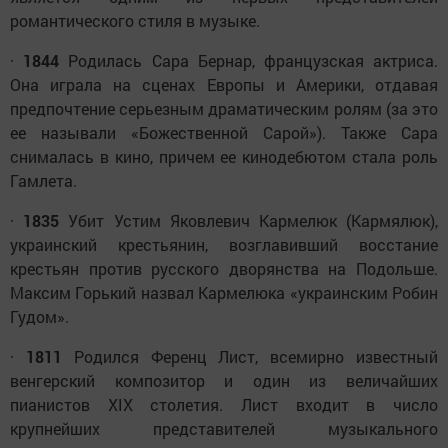
романтического стиля в музыке.
·
1844
Родилась Сара Бернар, французская актриса.
Она играла на сценах Европы и Америки, отдавая
предпочтение серьезным драматическим ролям (за это
ее называли «Божественной Сарой»). Также Сара
снималась в кино, причем ее кинодебютом стала роль
Гамлета.
·
1835
Убит Устим Яковлевич Кармелюк (Кармялюк),
украинский крестьянин, возглавивший восстание
крестьян против русского дворянства на Подольше.
Максим Горький назвал Кармелюка «украинским Робин
Гудом».
·
1811
Родился Ференц Лист, всемирно известный
венгерский композитор и один из величайших
пианистов XIX столетия. Лист входит в число
крупнейших представителей музыкального