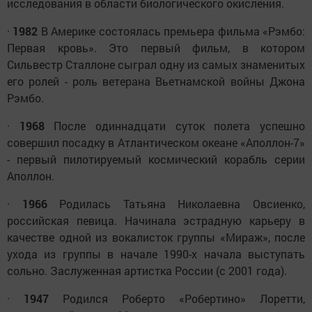
исследования в области биологического окисления.
·
1982
В Америке состоялась премьера фильма «Рэмбо:
Первая кровь». Это первый фильм, в котором
Сильвестр Сталлоне сыграл одну из самых знаменитых
его ролей - роль ветерана Вьетнамской войны Джона
Рэмбо.
·
1968
После одиннадцати суток полета успешно
совершил посадку в Атлантическом океане «Аполлон-7»
- первый пилотируемый космический корабль серии
Аполлон.
·
1966
Родилась Татьяна Николаевна Овсиенко,
российская певица. Начинала эстрадную карьеру в
качестве одной из вокалисток группы «Мираж», после
ухода из группы в начале 1990-х начала выступать
сольно. Заслуженная артистка России (с 2001 года).
·
1947
Родился Роберто «Робертино» Лоретти,