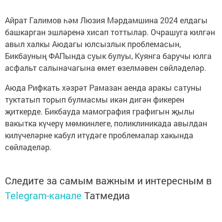
Айрат Галимов һәм Люзия Мәрдамшина 2024 елдагы
башкарган эшләренә хисап тоттылар. Очрашуга килгән
авыл халкы Аюдагы юлсызлык проблемасын,
Бикбауның ФАПында суык булуы, Куянга баручы юлга
асфальт салыначагына өмет өзелмәвен сөйләделәр.
Аюда Рифкать хәзрәт Рамазан аенда аракы сатуны
туктатып торып булмасмы икән дигән фикерен
җиткерде. Бикбауда мамография графигын җылы
вакытка күчерү мөмкинлеге, поликлиникада авылдан
килүчеләрне кабул итүдәге проблемалар хакында
сөйләделәр.
Следите за самым важным и интересным в
Telegram-канале
Татмедиа