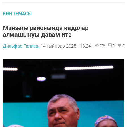
КӨН ТЕМАСЫ
Минзәлә районында кадрлар
алмашынуы дәвам итә
Дильфас Галиев,
14 гыйнвар 2025 - 13:24
379
0
0