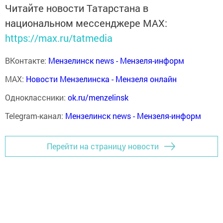
Читайте новости Татарстана в
национальном мессенджере MАХ:
https://max.ru/tatmedia
ВКонтакте:
Мензелинск news - Мензеля-информ
MAX:
Новости Мензелинска - Мензеля онлайн
Одноклассники:
ok.ru/menzelinsk
Telegram-канал:
Мензелинск news - Мензеля-информ
Перейти на страницу новости