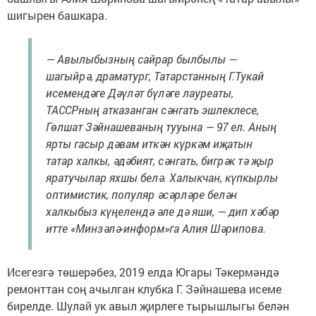
шигырен башкара.
— Авылыбызның сайрар былбылы —
шагыйрә, драматург, Татарстанның Г.Тукай
исемендәге Дәүләт бүләге лауреаты,
ТАССРның атказанган сәнгать эшлеклесе,
Гөлшат Зәйнашеваның тууына — 97 ел. Аның
ярты гасыр дәвам иткән күркәм иҗатын
татар халкы, әдәбият, сәнгать, бигрәк тә җыр
яратучылар яхшы белә. Халыкчан, күпкырлы
оптимистик, популяр әсәрләре белән
халкыбыз күңелендә әле дә яши, — дип хәбәр
итте «Минзәлә-информ»га Алия Шәрипова.
Исегезгә төшерәбез, 2019 елда Югары Тәкермәндә
ремонттан соң ачылган клубка Г. Зәйнашева исеме
бирелде. Шулай ук авыл җирлеге тырышлыгы белән