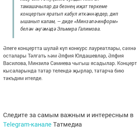
тамашачылар да безнең иҗат төркеме
концертын яратып кабул иткәннәрдер, дип
ышанып калам, — диде «Минзәлә-информ»
белән әңгәмәдә Эльмира Галимова.
Әлеге концертта шулай күп конкурс лауреатлары, сәхнә
осталары Тәлгать һәм Әлфия Юлдашевлар, Әлфия
Василова, Минзилә Сәмиева чыгыш ясадылар. Концерт
кысаларында татар телендә җырлар, татарча бию
тәкъдим ителде.
Следите за самым важным и интересным в
Telegram-канале
Татмедиа