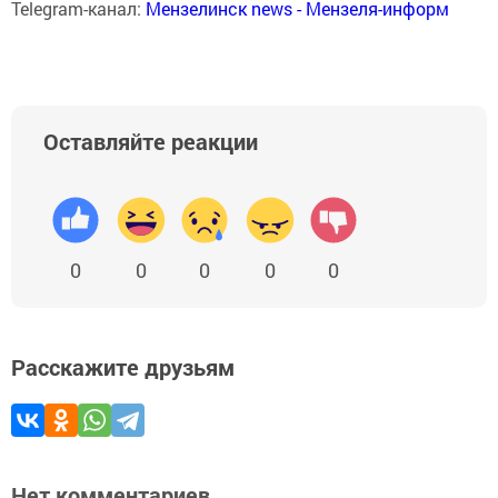
Telegram-канал:
Мензелинск news - Мензеля-информ
Оставляйте реакции
0
0
0
0
0
Расскажите друзьям
Нет комментариев