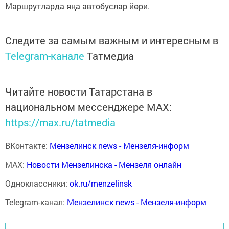
Маршрутларда яңа автобуслар йөри.
Следите за самым важным и интересным в
Telegram-канале
Татмедиа
Читайте новости Татарстана в
национальном мессенджере MАХ:
https://max.ru/tatmedia
ВКонтакте:
Мензелинск news - Мензеля-информ
MAX:
Новости Мензелинска - Мензеля онлайн
Одноклассники:
ok.ru/menzelinsk
Telegram-канал:
Мензелинск news - Мензеля-информ