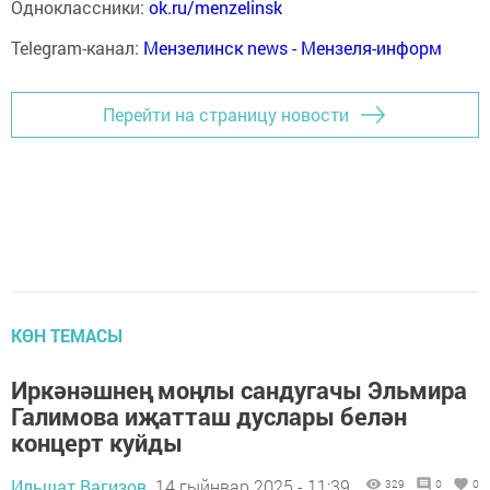
Одноклассники:
ok.ru/menzelinsk
Telegram-канал:
Мензелинск news - Мензеля-информ
Перейти на страницу новости
КӨН ТЕМАСЫ
Иркәнәшнең моңлы сандугачы Эльмира
Галимова иҗатташ дуслары белән
концерт куйды
Ильшат Вагизов,
14 гыйнвар 2025 - 11:39
329
0
0