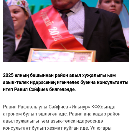
2025 елның башыннан район авыл хуҗалыгы һәм
азык-төлек идарәсенең игенчелек буенча консультанты
итеп Равил Сәйфиев билгеләнде.
Равил Рафаэль улы Сәйфиев «Ильнур» КФХсында
агроном булып эшләгән иде. Равил аңа кадәр район
авыл хуҗалыгы һәм азык-төлек идарәсендә
консультант булып хезмәт куйган иде. Ул югары