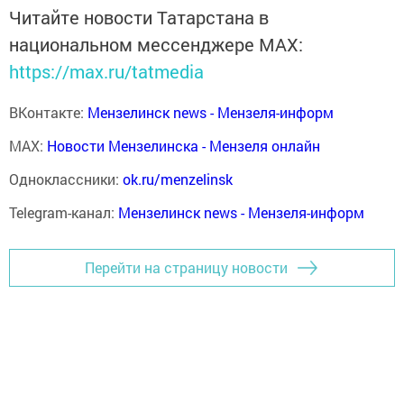
Читайте новости Татарстана в
национальном мессенджере MАХ:
https://max.ru/tatmedia
ВКонтакте:
Мензелинск news - Мензеля-информ
MAX:
Новости Мензелинска - Мензеля онлайн
Одноклассники:
ok.ru/menzelinsk
Telegram-канал:
Мензелинск news - Мензеля-информ
Перейти на страницу новости