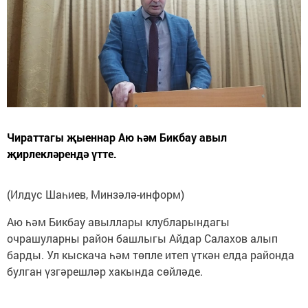
Чираттагы җыеннар Аю һәм Бикбау авыл
җирлекләрендә үтте.
(Илдус Шаһиев, Минзәлә-информ)
Аю һәм Бикбау авыллары клубларындагы
очрашуларны район башлыгы Айдар Салахов алып
барды. Ул кыскача һәм төпле итеп үткән елда районда
булган үзгәрешләр хакында сөйләде.