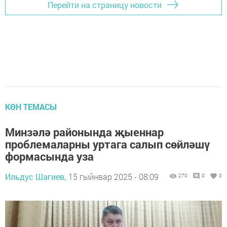
Перейти на страницу новости
КӨН ТЕМАСЫ
Минзәлә районында җыеннар
проблемаларны уртага салып сөйләшү
формасында уза
Ильдус Шагиев,
15 гыйнвар 2025 - 08:09
270
0
0