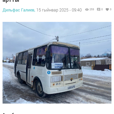
Дильфас Галиев,
15 гыйнвар 2025 - 09:40
253
0
0