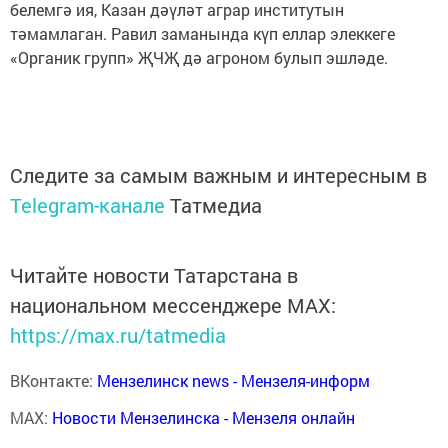
белемгә ия, Казан дәүләт аграр институтын
тәмамлаган. Равил заманында күп еллар элеккеге
«Органик групп» ҖЧҖ дә агроном булып эшләде.
Следите за самым важным и интересным в
Telegram-канале
Татмедиа
Читайте новости Татарстана в
национальном мессенджере MАХ:
https://max.ru/tatmedia
ВКонтакте:
Мензелинск news - Мензеля-информ
MAX:
Новости Мензелинска - Мензеля онлайн