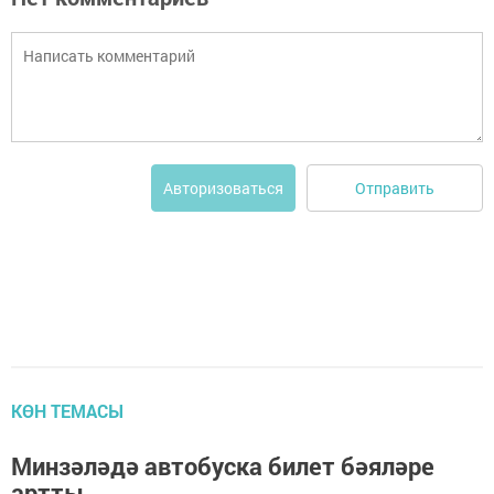
Отправить
Авторизоваться
КӨН ТЕМАСЫ
Минзәләдә автобуска билет бәяләре
артты