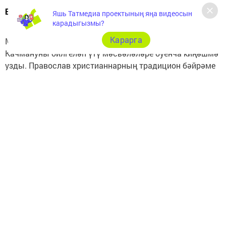
Быел бәйрәм якшәмбегә туры килә
Яшь Татмедиа проектының яңа видеосын
карадыгызмы?
Карарга
Минзәлә районы хакимиятенең утырышлар залында
Качмануны билгеләп үтү мәсьәләләре буенча киңәшмә
узды. Православ христианнарның традицион бәйрәме
19 гыйнварда үткәрелә.
— Без бу бәйрәмне ел саен уздырабыз,
ул безнең өчен ритуаль әһәмияткә ия. Быел
да безнең алда аны тиешле дәрәҗәдә үткәрү
бурычы тора, — дип билгеләп үтте Минзәлә
районы башкарма комитеты җитәкчесе Марат
Кәримов.
Минзәлә шәһәре Башкарма комитеты җитәкчесе Рамил
Шәйсуваров быел купельләр урнашачак райондагы
урыннар белән таныштырды. Болар — Минзәлә