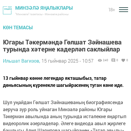
МИНЗӘЛӘ ЯҢАЛЫКЛАРЫ
18+
"Минзәлә" газетасы - Минзәлә районы
КӨН ТЕМАСЫ
Югары Тәкермәндә Гөлшат Зәйнашева
турында хәтерне кадерләп саклыйлар
Ильшат Вагизов,
15 гыйнвар 2025 - 10:57
240
0
0
13 гыйнвар көнне легендар якташыбыз, татар
дөньясының күренекле шагыйрәсенең туган көне иде.
Шул уңайдан Гөлшат Зәйнашеваның биографиясендә
аеруча зур роль уйнаган Минзәлә районы Югары
Тәкермән авылында аның турында истәлекне яңартып
видеоролик әзерләделәр. Әлеге видеода авыл җирлеге
башлыгы Алия Шәрипова шагыйрәнең «Татар авылы»