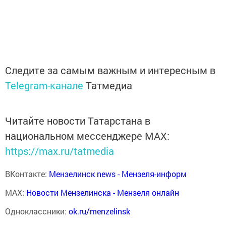
Следите за самым важным и интересным в
Telegram-канале
Татмедиа
Читайте новости Татарстана в
национальном мессенджере MАХ:
https://max.ru/tatmedia
ВКонтакте:
Мензелинск news - Мензеля-информ
MAX:
Новости Мензелинска - Мензеля онлайн
Одноклассники:
ok.ru/menzelinsk