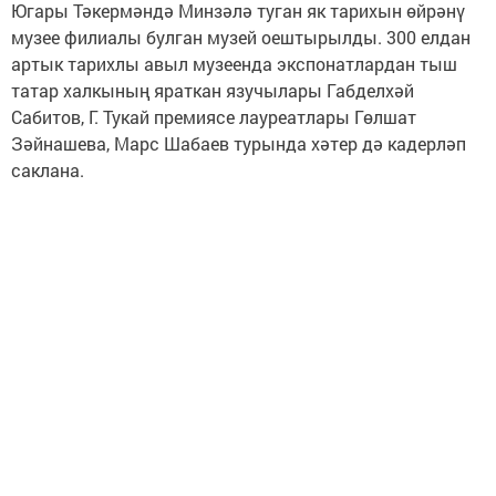
Югары Тәкермәндә Минзәлә туган як тарихын өйрәнү
музее филиалы булган музей оештырылды. 300 елдан
артык тарихлы авыл музеенда экспонатлардан тыш
татар халкының яраткан язучылары Габделхәй
Сабитов, Г. Тукай премиясе лауреатлары Гөлшат
Зәйнашева, Марс Шабаев турында хәтер дә кадерләп
саклана.