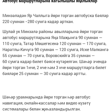
Автобус маршрутларына кагылышлы яңалыклар
Минзәләдән Яр Чаллыга йөри торган автобуска бәяләр
220 сумнан −280 сумга кадәр арткан.
Шулай ук Минзәлә районы авылларына йөри торган
автобус маршрутларына Яңа Маҗынга 90 сумнан —
110 сумга, Татар Мөшегесенә 120 сумнан — 170 сумга,
Наратлы-Кичүгә 90 сумнан — 120 сумга, Иске Мәлкәнгә
55 сумнан — 70 сумга, Воровскийга 35 сумнан —
60 сумга кадәр билет бәясе күтәрелгән. Шәһәр эчендә
йөри торган 1нче, 2 нче һәм 3 нче маршрутларга билет
бәяләре 25 сумнан — 30 сумга кадәр артты.
Шәһәр урамнарында йөри торган һәр автобус
навигация, онлайн-кассалар һәм видео күзәтү
системалары белән җиһазландырылган.