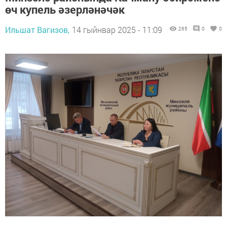
өч купель әзерләнәчәк
Ильшат Вагизов,
14 гыйнвар 2025 - 11:09
265
0
0