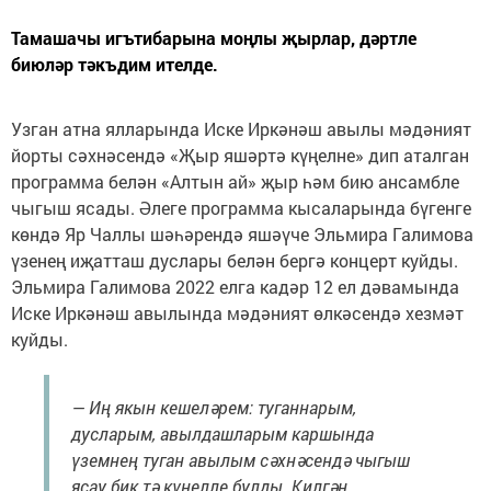
Тамашачы игътибарына моңлы җырлар, дәртле
биюләр тәкъдим ителде.
Узган атна ялларында Иске Иркәнәш авылы мәдәният
йорты сәхнәсендә «Җыр яшәртә күңелне» дип аталган
программа белән «Алтын ай» җыр һәм бию ансамбле
чыгыш ясады. Әлеге программа кысаларында бүгенге
көндә Яр Чаллы шәһәрендә яшәүче Эльмира Галимова
үзенең иҗатташ дуслары белән бергә концерт куйды.
Эльмира Галимова 2022 елга кадәр 12 ел дәвамында
Иске Иркәнәш авылында мәдәният өлкәсендә хезмәт
куйды.
— Иң якын кешеләрем: туганнарым,
дусларым, авылдашларым каршында
үземнең туган авылым сәхнәсендә чыгыш
ясау бик тә күңелле булды. Килгән