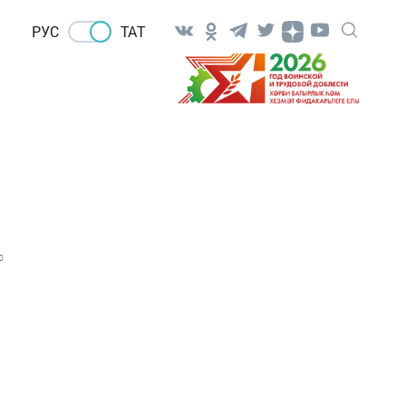
РУС
ТАТ
0