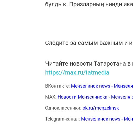
булдык. Призларның нинди ик
Следите за самым важным и 
Читайте новости Татарстана 
https://max.ru/tatmedia
ВКонтакте:
Мензелинск news - Мензел
MAX:
Новости Мензелинска - Мензеля 
Одноклассники:
ok.ru/menzelinsk
Telegram-канал:
Мензелинск news - Ме