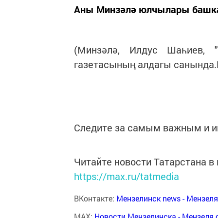
Аны Минзәлә юлчылары башк
(Минзәлә, Илдус Шаһиев, 
газетасының алдагы санында.Б
Следите за самым важным и 
Читайте новости Татарстана 
https://max.ru/tatmedia
ВКонтакте:
Мензелинск news - Мензел
MAX:
Новости Мензелинска - Мензеля 