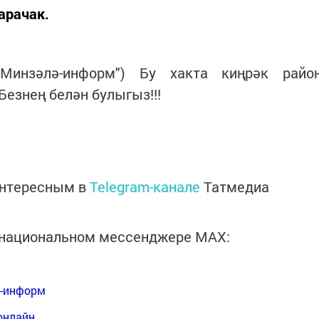
арачак.
"Минзәлә-информ") Бу хакта киңрәк райо
езнең белән булыгыз!!!
интересным в
Telegram-канале
Татмедиа
в национальном мессенджере MАХ:
я-информ
онлайн