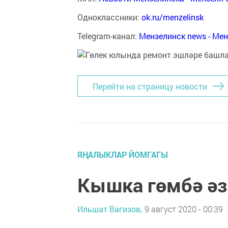
Одноклассники:
ok.ru/menzelinsk
Telegram-канал:
Мензелинск news - Ме
Перейти на страницу новости
ЯҢАЛЫКЛАР ЙОМГАГЫ
Кышка гөмбә әз
Ильшат Вагизов,
9 август 2020 - 00:39