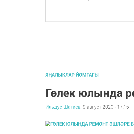
ЯҢАЛЫКЛАР ЙОМГАГЫ
Гөлек юлында 
Ильдус Шагиев,
9 август 2020 - 17:15