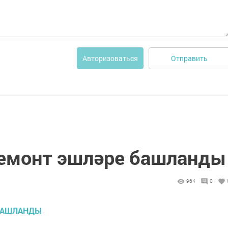
Отправить
Авторизоваться
ремонт эшләре башланды
964
0