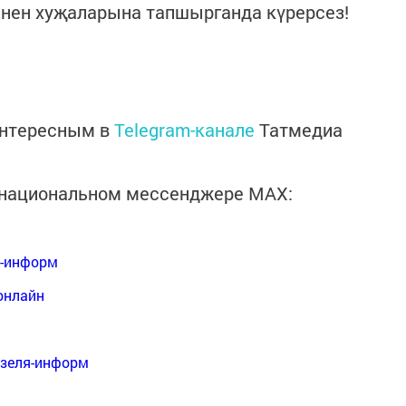
әнен хуҗаларына тапшырганда күрерсез!
интересным в
Telegram-канале
Татмедиа
в национальном мессенджере MАХ:
я-информ
онлайн
нзеля-информ