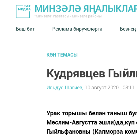
МИНЗӘЛӘ ЯҢАЛЫКЛА
"Минзәлә" газетасы - Минзәлә районы
Баш бит
Реклама бирүчеләргә
Безнең
КӨН ТЕМАСЫ
Кудрявцев Гый
Ильдус Шагиев,
10 август 2020 - 08:11
Урак торышы белән таныш бул
Мөслим-Августта эшли)да,күп 
Гыйльфановны (Калморза ком