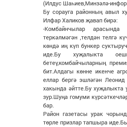
(Илдус Шаһиев,Минзәлә-инфор
Бу сорауга районның авыл х
Илфар Халиков җавап бирә:
-Комбайнчылар арасында
теркәлмәгән ,телдән телгә кү
көндә иң күп бункер суктыру
иде.Бу хуҗалыкта оеш
бетеү,комбайчыларның преми
бит.Алдагы көнне икенче аг
еллар бергә эшләгән Леонид
хакында әйтте.Бу хуҗалыкта 
зур.Шуңа гомуми күрсәткечлә
бар.
Район газетасы урак чорын
төрле призлар тапшыра иде.Бы