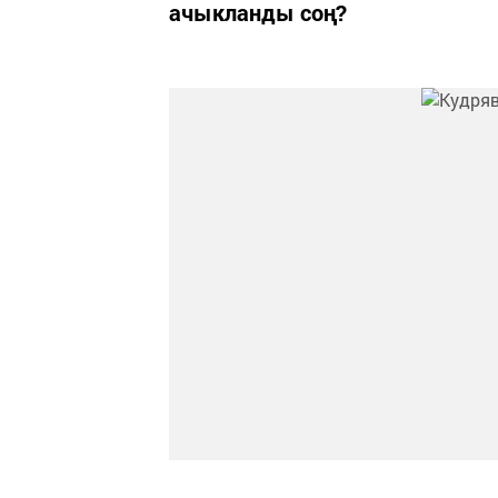
ачыкланды соң?