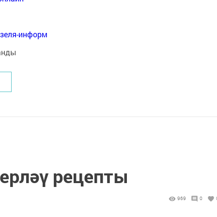
нзеля-информ
ерләү рецепты
969
0