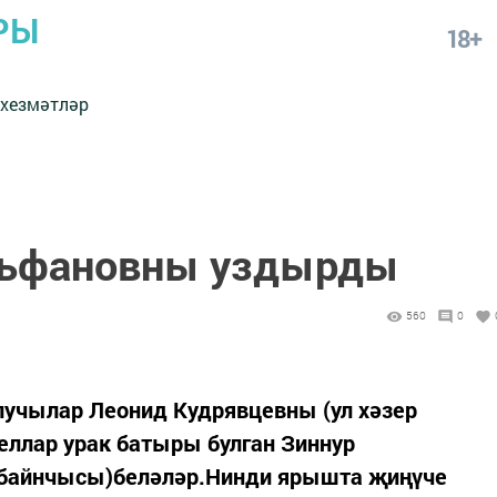
РЫ
18+
 хезмәтләр
льфановны уздырды
560
0
учылар Леонид Кудрявцевны (ул хәзер
еллар урак батыры булган Зиннур
байнчысы)беләләр.Нинди ярышта җиңүче