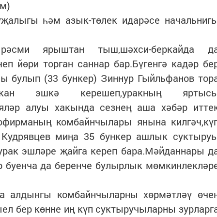
м)
уҗалыгы һәм азык-төлек идарәсе начальниг
 рәсми ярыштан тыш,шәхси-беркайда д
чеп йөри торган саннар бар.Бүгенгә кадәр бе
чы булып (33 бункер) Зиннур Гыйльфанов тор
кан эшкә керешеп,уракның яртыс
яләр алуы хакында сезнең аша хәбәр итте
рофирманың комбайнчылары янына килгәч,кү
 Кудрявцев миңа 35 бункер ашлык суктыру
урак эшләре җайга кереп бара.Мәйданнары д
р буенча да беренче булырлык мөмкинлекләр
да алдынгы комбайнчыларны хөрмәтләү өче
ел бер көнне иң күп суктыручыларны зурларг