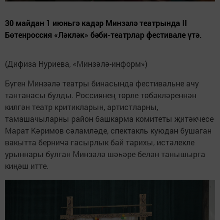
30 майдан 1 июньгә кадәр Минзәлә театрында II
Бөтенроссия «Ләкләк» бәби-театрлар фестивале үтә.
(Дифиза Нуриева, «Минзәлә-информ»)
Бүген Минзәлә театры бинасында фестивальне ачу
тантанасы булды. Россиянең төрле төбәкләреннән
килгән театр критикларын, артистларны,
тамашачыларны район башкарма комитеты җитәкчесе
Марат Кәримов сәламләде, спектакль куюдан бушаган
вакытта берничә гасырлык бай тарихы, истәлекле
урыннары булган Минзәлә шәһәре белән танышырга
киңәш итте.