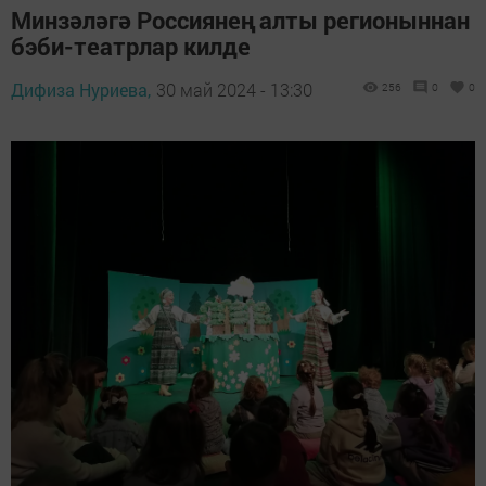
Минзәләгә Россиянең алты регионыннан
бэби-театрлар килде
Дифиза Нуриева,
30 май 2024 - 13:30
256
0
0