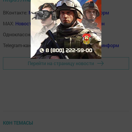
ВКонтакте:
Мензелинск news - Мензеля-информ
MAX:
Новости Мензелинска - Мензеля онлайн
Одноклассники:
ok.ru/menzelinsk
Telegram-канал:
Мензелинск news - Мензеля-информ
Перейти на страницу новости
КӨН ТЕМАСЫ