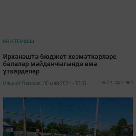
КӨН ТЕМАСЫ
Иркәнәштә бюджет хезмәткәрләре
балалар мәйданчыгында өмә
үткәрделәр
Ильшат Вагизов,
30 май 2024 - 13:51
247
0
0