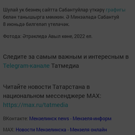
Шулай ук безнең сайтта Сабантуйлар үткәрү
графигы
белән танышырга мөмкин. Ә Минзәләдә Сабантуй
8 июньдә билгеләп үтеләчәк.
Фотода: Әтрәкледә Авыл көне, 2022 ел.
Следите за самым важным и интересным в
Telegram-канале
Татмедиа
Читайте новости Татарстана в
национальном мессенджере MАХ:
https://max.ru/tatmedia
ВКонтакте:
Мензелинск news - Мензеля-информ
MAX:
Новости Мензелинска - Мензеля онлайн