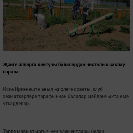
Җәйге ялларга кайтучы балалардан чисталык саклау
сорала
Иске Иркәнәштә авыл җирлеге советы, клуб
хезмәткәрләре тарафыннан балалар мәйданчыкта өмә
үткәрделәр.
Төрле мавыктыргыч уен элементлары белән