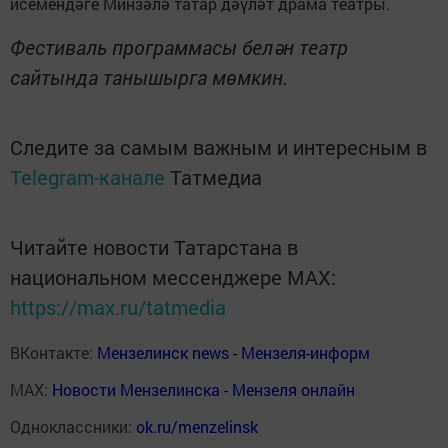
исемендәге Минзәлә татар дәүләт драма театры.
Фестиваль программасы белән театр
сайтында танышырга мөмкин.
Следите за самым важным и интересным в
Telegram-канале
Татмедиа
Читайте новости Татарстана в
национальном мессенджере MАХ:
https://max.ru/tatmedia
ВКонтакте:
Мензелинск news - Мензеля-информ
MAX:
Новости Мензелинска - Мензеля онлайн
Одноклассники:
ok.ru/menzelinsk