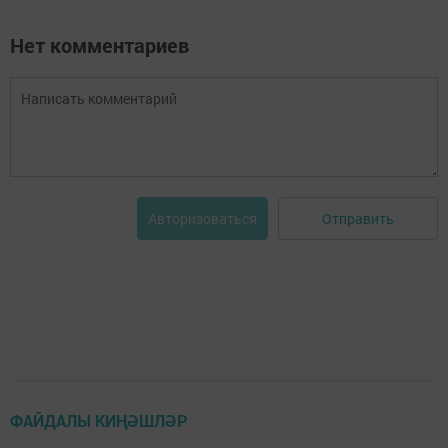
Нет комментариев
Отправить
Авторизоваться
ФАЙДАЛЫ КИҢӘШЛӘР