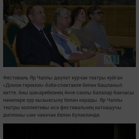
Фестиваль Яр Чаллы дәүләт курчак театры куйган
«Домок-теремок» бэби-спектакле белән башланып
китте. Аны шәһәребезнең 4нче санлы балалар бакчасы
нәниләре зур кызыксыну белән карады. Яр Чаллы
театры коллективы исә фестивальнең катнашучы
дипломы һәм чәкәчәк белән бүләкләнде.