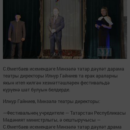
С.Өметбаев исемендәге Минзәлә татар дәүләт дарама
театры директоры Илнур Гайниев та ерак араларны
якын итеп килгән хезмәттәшләрен фестивальдә
күрүенә шат булуын белдерде.
Илнур Гайниев, Минзәлә театры директоры:
—Фестивальнең учредителе — Татарстан Республикасы
Мәдәният министрлыгы, ә оештыручысы —
С.Өметбаев исемендәге Минзәлә татар дәүләт драма