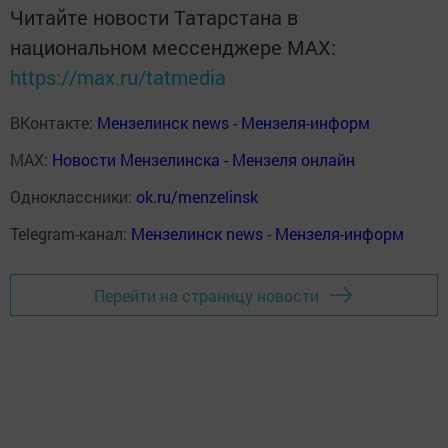
Читайте новости Татарстана в
национальном мессенджере MАХ:
https://max.ru/tatmedia
ВКонтакте:
Мензелинск news - Мензеля-информ
MAX:
Новости Мензелинска - Мензеля онлайн
Одноклассники:
ok.ru/menzelinsk
Telegram-канал:
Мензелинск news - Мензеля-информ
Перейти на страницу новости