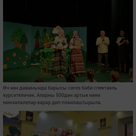
Өч көн дәвамында барысы сигез бәби спектакль
күрсәтеләчәк. Аларны 500дән артык нәни
минзәләлеләр карар дип планлаштырыла.