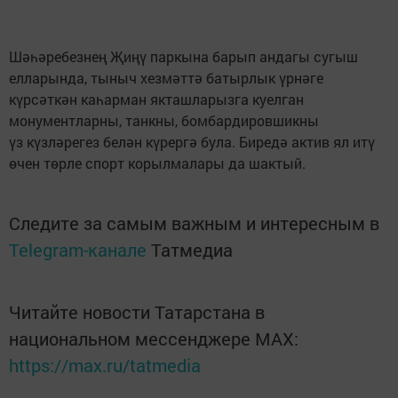
Шәһәребезнең Җиңү паркына барып андагы сугыш
елларында, тыныч хезмәттә батырлык үрнәге
күрсәткән каһарман якташларызга куелган
монументларны, танкны, бомбардировшикны
үз күзләрегез белән күрергә була. Биредә актив ял итү
өчен төрле спорт корылмалары да шактый.
Следите за самым важным и интересным в
Telegram-канале
Татмедиа
Читайте новости Татарстана в
национальном мессенджере MАХ:
https://max.ru/tatmedia