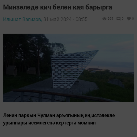
Минзәләдә кич белән кая барырга
Ильшат Вагизов,
31 май 2024 - 08:55
265
0
0
Ленин паркын Чулман аръягының иң истәлекле
урыннары исемлегенә кертергә мөмкин