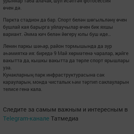
урыннар таба алачак, шул исәптән фотосессия
өчен дә.
Паркта стадион да бар. Спорт белән шөгыльләнү өчен
бушлай кая барырга уйлаучылар өчен бик яхшы
вариант. Әмма кич белән йөгерү юлы буш иде…
Ленин паркы шәһәр, район тормышында да зур
әһәмияткә ия: биредә 9 Май хөрмәтенә чаралар, җәйге
вакытта да, кышкы вакытта да төрле спорт ярышлары
уза.
Кунакларның парк инфраструктурасына сак
карауларын, монда чисталык һәм тәртип саклауларын
телисе генә кала.
Следите за самым важным и интересным в
Telegram-канале
Татмедиа