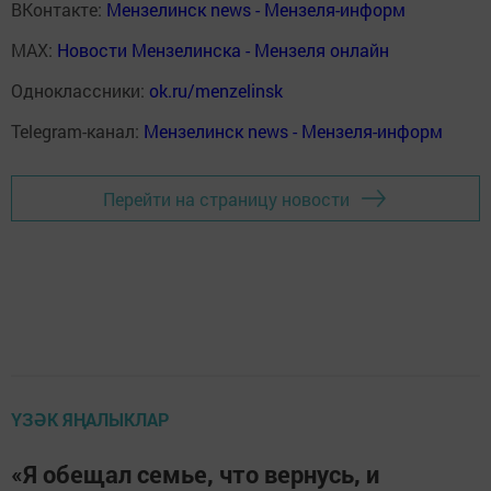
ВКонтакте:
Мензелинск news - Мензеля-информ
MAX:
Новости Мензелинска - Мензеля онлайн
Одноклассники:
ok.ru/menzelinsk
Telegram-канал:
Мензелинск news - Мензеля-информ
Перейти на страницу новости
ҮЗӘК ЯҢАЛЫКЛАР
«Я обещал семье, что вернусь, и