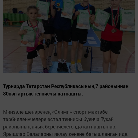
Турнирда Татарстан Республикасының 7 районыннан
80нән артык теннисчы катнашты.
Минзәлә шәһәренең «Олимп» спорт мәктәбе
тәрбияләнүчеләре өстәл теннисы буенча Тукай
районының ачык беренчелегендә катнаштылар.
Ярышлар Балаларны яклау көненә багышланган иде.