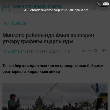
МИНЗӘЛӘ ЯҢАЛЫКЛАРЫ
18+
2
Автоматическое закрытие баннера через
"Минзәлә" газетасы - Минзәлә районы
КӨН ТЕМАСЫ
Минзәлә районында Авыл көннәрен
үткәрү графигы яңартылды
Ильшат Вагизов,
31 май 2024 - 11:10
479
0
0
Тагын бер авылдан чыккан якташлар халык бәйрәме
оештырырга карар кылганнар