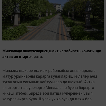
Минзәләдә яшәүчеләрнең шактые табигать кочагында
актив ял итәргә ярата.
Минзәлә шәһәрендә һәм районыбыз авылларында
матур урыннарны карарга кунаклар еш киләләр һәм
туган ягын сагынып кайтучылар да шактый. Актив
ял итәргә теләүчеләргә Минзәлә яр буена барырга
киңәш итәбез. Биредә әби патша күпереннән узып
хозурланырга була. Шулай ук яр буенда пляж бар.