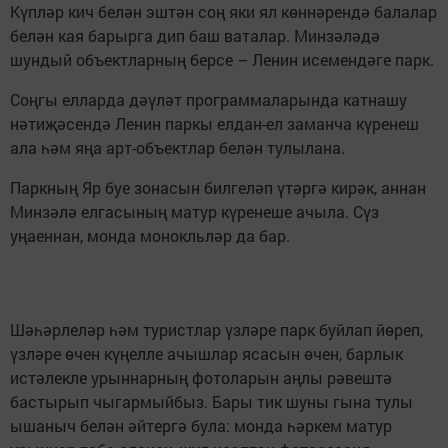
Күпләр кич белән эштән соң яки ял көннәрендә балалар
белән кая барырга дип баш ваталар. Минзәләдә
шундый объектларның берсе – Ленин исемендәге парк.
Соңгы елларда дәүләт программаларында катнашу
нәтиҗәсендә Ленин паркы елдан-ел заманча күренеш
ала һәм яңа арт-объектлар белән тулылана.
Паркның Яр буе зонасын билгеләп үтәргә кирәк, аннан
Минзәлә елгасының матур күренеше ачыла. Сүз
уңаеннан, монда монокльләр да бар.
Шәһәрлеләр һәм туристлар үзләре парк буйлап йөреп,
үзләре өчен күңелле ачышлар ясасын өчен, барлык
истәлекле урыннарның фотоларын аңлы рәвештә
бастырып чыгармыйбыз. Бары тик шуны гына тулы
ышаныч белән әйтергә була: монда һәркем матур