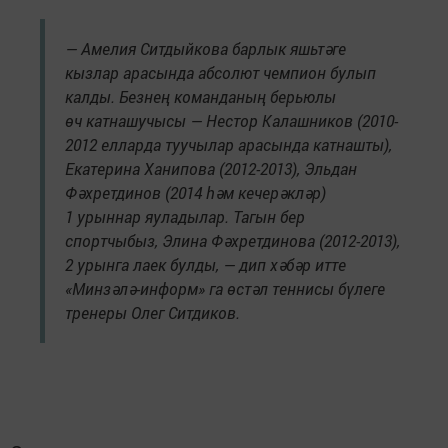
— Амелия Ситдыйкова барлык яшьтәге
кызлар арасында абсолют чемпион булып
калды. Безнең команданың берьюлы
өч катнашучысы — Нестор Калашников (2010-
2012 елларда туучылар арасында катнашты),
Екатерина Ханипова (2012-2013), Эльдан
Фәхретдинов (2014 һәм кечерәкләр)
1 урыннар яуладылар. Тагын бер
спортчыбыз, Элина Фәхретдинова (2012-2013),
2 урынга лаек булды, — дип хәбәр итте
«Минзәлә-информ» га өстәл теннисы бүлеге
тренеры Олег Ситдиков.