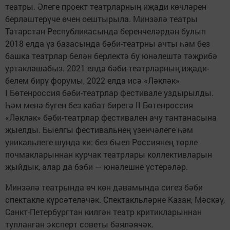
театры. Әлеге проект театрларның иҗади көчләрен
берләштерүче өчен оештырыла. Минзәлә театры
Татарстан Республикасында беренчеләрдән булып
2018 елда үз базасында бәби-театрны ачты һәм без
башка театрлар белән берлектә бу юнәлештә тәҗрибә
уртаклашабыз. 2021 елда бәби-театрларның иҗади-
белем бирү форумы, 2022 елда исә «Ләкләк»
I Бөтенроссия бәби-театрлар фестивале уздырылды.
Һәм менә бүген без кабат бирегә II Бөтенроссия
«Ләкләк» бәби-театрлар фестивален ачу тантанасына
җыелды. Быелгы фестивальнең үзенчәлеге һәм
уникальлеге шунда ки: без быел Россиянең төрле
почмакларыннан курчак театрлары коллективларын
җыйдык, алар да бэби — юнәлешне үстерәләр.
Минзәлә театрында өч көн дәвамында сигез бәби
спектакле күрсәтеләчәк. Спектакльләрне Казан, Мәскәү,
Санкт-Петербургтан килгән театр критикларыннан
тупланган эксперт советы бәяләячәк.