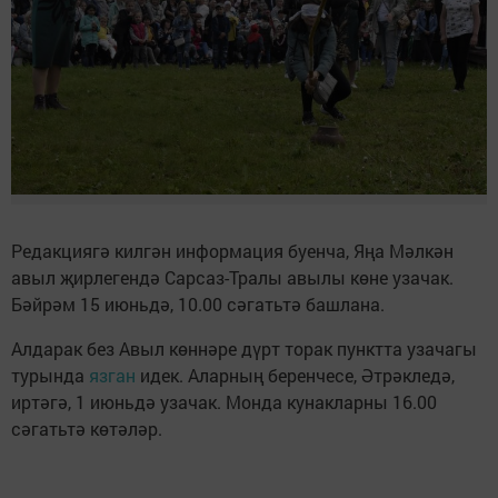
Редакциягә килгән информация буенча, Яңа Мәлкән
авыл җирлегендә Сарсаз-Тралы авылы көне узачак.
Бәйрәм 15 июньдә, 10.00 сәгатьтә башлана.
Алдарак без Авыл көннәре дүрт торак пунктта узачагы
турында
язган
идек. Аларның беренчесе, Әтрәкледә,
иртәгә, 1 июньдә узачак. Монда кунакларны 16.00
сәгатьтә көтәләр.