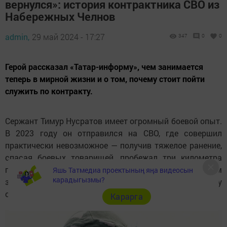
вернулся»: история контрактника СВО из
Набережных Челнов
admin,
29 май 2024 - 17:27
347
0
0
Герой рассказал «Татар-информу», чем занимается
теперь в мирной жизни и о том, почему стоит пойти
служить по контракту.
Сержант Тимур Нусратов имеет огромный боевой опыт.
В 2023 году он отправился на СВО, где совершил
практически невозможное — получив тяжелое ранение,
спасая боевых товарищей, пробежал три километра
под обстрелами. Герой рассказал «Татар-информу», чем
Яшь Татмедиа проектының яңа видеосын
карадыгызмы?
занимается теперь в мирной жизни и о том, почему
стоит пойти служить по контракту.
Карарга