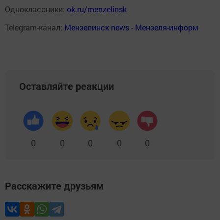
Одноклассники:
ok.ru/menzelinsk
Telegram-канал:
Мензелинск news - Мензеля-информ
Оставляйте реакции
0
0
0
0
0
Расскажите друзьям