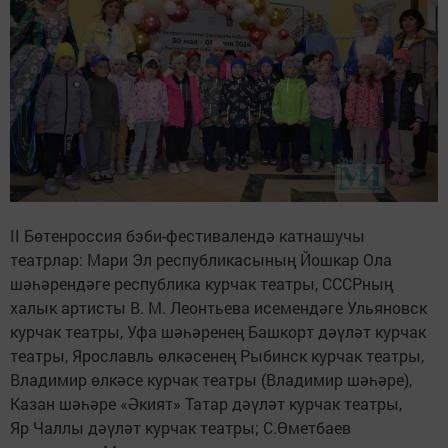
II Бөтенроссия бэби-фестивалендә катнашучы
театрлар: Мари Эл республикасының Йошкар Ола
шәһәрендәге республика курчак театры, СССРның
халык артисты В. М. Леонтьева исемендәге Ульяновск
курчак театры, Уфа шәһәренең Башкорт дәүләт курчак
театры, Ярославль өлкәсенең Рыбинск курчак театры,
Владимир өлкәсе курчак театры (Владимир шәһәре),
Казан шәһәре «Әкият» Татар дәүләт курчак театры,
Яр Чаллы дәүләт курчак театры; С.Өметбаев