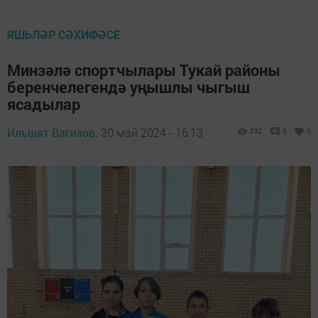
ЯШЬЛӘР СӘХИФӘСЕ
Минзәлә спортчылары Тукай районы
беренчелегендә уңышлы чыгыш
ясадылар
Ильшат Вагизов,
30 май 2024 - 16:13
332
0
0