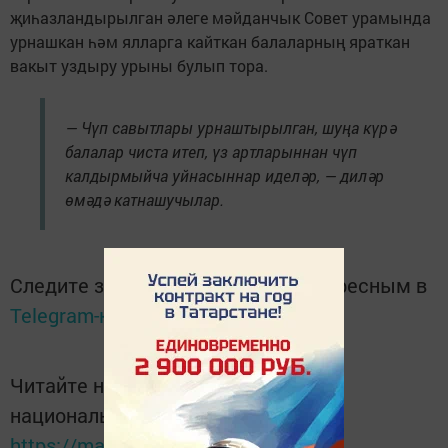
җиһазландырылган әлеге мәйданчык Совет урамында
урнашкан һәм ялларга кайткан балаларның яраткан
вакыт уздыру урыны булып тора.
— Чүп савытлары урнаштырылган, шуңа күрә
балалар чиста итеп, үз артларыннан чүп
калдырмыйча уйнасыннар иделәр, — диләр
өмәдә катнашучылар.
Следите за самым важным и интересным в
Telegram-канале
Татмедиа
Читайте новости Татарстана в
национальном мессенджере MАХ:
https://max.ru/tatmedia