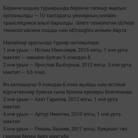
Беренче шашка турнирында беренче тапкыр яңалык
кулланылды — 10 тактадагы уеннарның онлайн-
трансляциясе алып барылды. Әлеге технология idchess
технологиясенә охшаш һәм idDraughts исемен йөртә.
Малайлар арасында турнир нәтиҗәләре:
1 нче урын — Ислам Минһаҗев, 2015 елгы, 1 нче урта
мәктәп — мөмкин булган 9 очкодан 8.
2 нче урын — Ярослав Выборнов, 2012 елгы, 3 нче урта
мәктәп — 6,5 очко.
Өч катнашучы 9 очкодан 6 очко җыйды һәм өстәмә
күрсәткечләр буенча гына бронза призеры билгеләнде.
3 нче урын — Азат Гарипов, 2012 елгы, 1 нче урта
мәктәп
4 нче урын — Артур Никитин, 2010 елгы, 1 нче урта
мәктәп
5 нче урын — Реналь Вазиев, 2017 елгы, Хуҗамәт төп
гомуми белем бирү мәктәбе