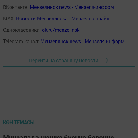
ВКонтакте:
Мензелинск news - Мензеля-информ
MAX:
Новости Мензелинска - Мензеля онлайн
Одноклассники:
ok.ru/menzelinsk
Telegram-канал:
Мензелинск news - Мензеля-информ
Перейти на страницу новости
КӨН ТЕМАСЫ
Минзәләдә шашка буенча беренче