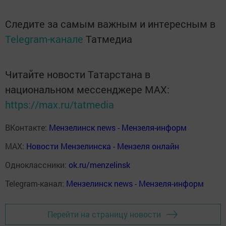
Следите за самым важным и интересным в
Telegram-канале
Татмедиа
Читайте новости Татарстана в
национальном мессенджере MАХ:
https://max.ru/tatmedia
ВКонтакте:
Мензелинск news - Мензеля-информ
MAX:
Новости Мензелинска - Мензеля онлайн
Одноклассники:
ok.ru/menzelinsk
Telegram-канал:
Мензелинск news - Мензеля-информ
Перейти на страницу новости