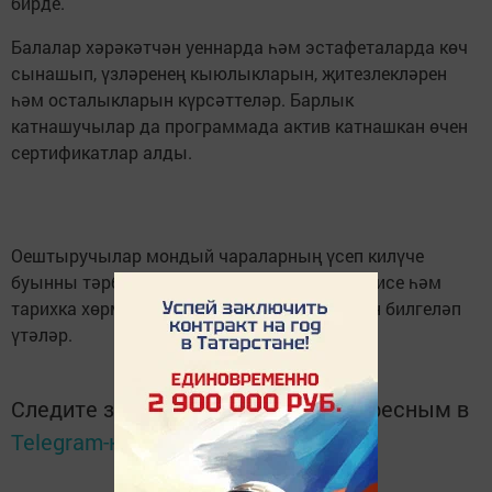
бирде.
Балалар хәрәкәтчән уеннарда һәм эстафеталарда көч
сынашып, үзләренең кыюлыкларын, җитезлекләрен
һәм осталыкларын күрсәттеләр. Барлык
катнашучылар да программада актив катнашкан өчен
сертификатлар алды.
Оештыручылар мондый чараларның үсеп килүче
буынны тәрбияләү, үз илең өчен горурлык хисе һәм
тарихка хөрмәт тәрбияләү өчен мөһимлеген билгеләп
үтәләр.
Следите за самым важным и интересным в
Telegram-канале
Татмедиа