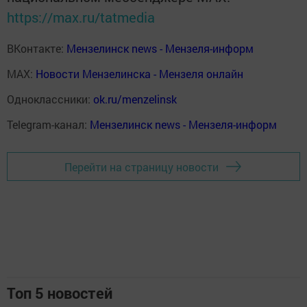
https://max.ru/tatmedia
ВКонтакте:
Мензелинск news - Мензеля-информ
MAX:
Новости Мензелинска - Мензеля онлайн
Одноклассники:
ok.ru/menzelinsk
Telegram-канал:
Мензелинск news - Мензеля-информ
Перейти на страницу новости
Топ 5 новостей