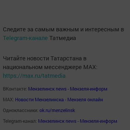
Следите за самым важным и интересным в
Telegram-канале
Татмедиа
Читайте новости Татарстана в
национальном мессенджере MАХ:
https://max.ru/tatmedia
ВКонтакте:
Мензелинск news - Мензеля-информ
MAX:
Новости Мензелинска - Мензеля онлайн
Одноклассники:
ok.ru/menzelinsk
Telegram-канал:
Мензелинск news - Мензеля-информ