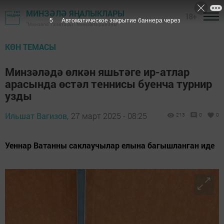
МИНЗӘЛӘ ЯҢАЛЫКЛАРЫ
18+
4
Автоматическое закрытие баннера через
"Минзәлә" газетасы - Минзәлә районы
КӨН ТЕМАСЫ
Минзәләдә өлкән яшьтәге ир-атлар
арасында өстәл теннисы буенча турнир
узды
Ильшат Вагизов,
27 март 2025 - 08:25
213
0
0
Уеннар Ватанны саклаучылар елына багышланган иде