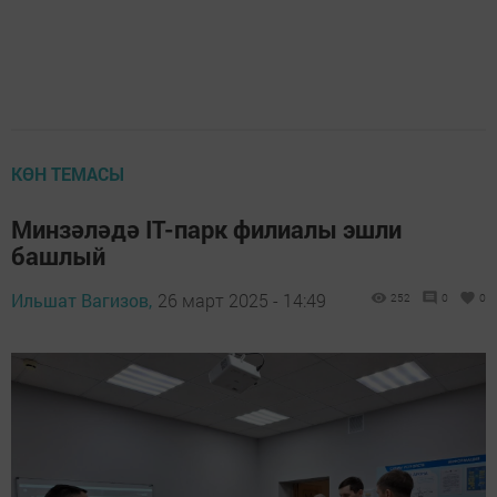
КӨН ТЕМАСЫ
Минзәләдә IT-парк филиалы эшли
башлый
Ильшат Вагизов,
26 март 2025 - 14:49
252
0
0