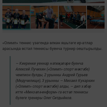
«Олимп» теннис үзәгендә өлкән яшьтәге ир-атлар
арасында өстәл теннисы буенча турнир оештырылды.
— Киеренке уеннар нәтиҗәләре буенча
Алексей Лучихин («Олимп» спорт мәктәбе)
чемпион булды, 2 урынны Андрей Гурьев
(Медучилище), 3 урынны — Михаил Кукаркин
(«Олимп» спорт мәктәбе) алды, — дип хәбәр
итте «Минзәлә-информ» га өстәл теннисы
бүлеге тренеры Олег Ситдыйков.