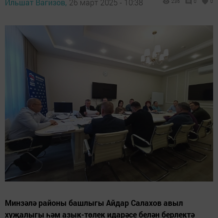
Ильшат Вагизов,
26 март 2025 - 10:38
236
0
0
Минзәлә районы башлыгы Айдар Салахов авыл
хуҗалыгы һәм азык-төлек идарәсе белән берлектә