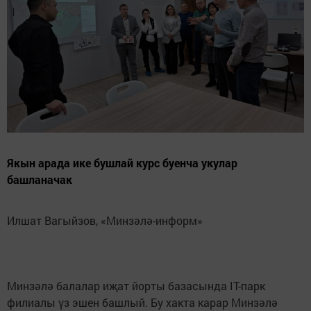
Якын арада ике бушлай курс буенча укулар
башланачак
Илшат Вагыйзов, «Минзәлә-информ»
Минзәлә балалар иҗат йорты базасында IT-парк
филиалы үз эшен башлый. Бу хакта карар Минзәлә