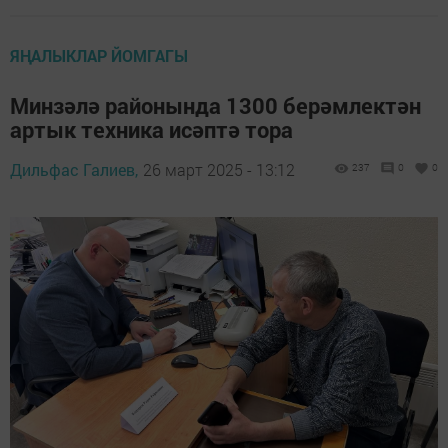
ЯҢАЛЫКЛАР ЙОМГАГЫ
Минзәлә районында 1300 берәмлектән
артык техника исәптә тора
Дильфас Галиев,
26 март 2025 - 13:12
237
0
0