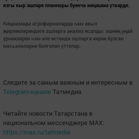
язгы кыр эшләре планнары буенча киңәшмә үткәрде.
Киңәшмәдә агрофирмаларда һәм авыл
җирлекләрендәге эшләргә анализ ясалды: эшнең уңай
үрнәкләрен һәм әле өстендә эшләргә кирәк булган
мәсьәләләрне билгеләп үттеләр.
Следите за самым важным и интересным в
Telegram-канале
Татмедиа
Читайте новости Татарстана в
национальном мессенджере MАХ:
https://max.ru/tatmedia