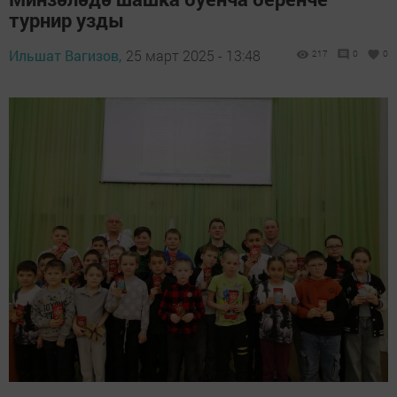
турнир узды
Ильшат Вагизов,
25 март 2025 - 13:48
217
0
0