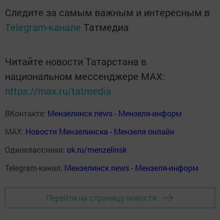
Следите за самым важным и интересным в
Telegram-канале
Татмедиа
Читайте новости Татарстана в
национальном мессенджере MАХ:
https://max.ru/tatmedia
ВКонтакте:
Мензелинск news - Мензеля-информ
MAX:
Новости Мензелинска - Мензеля онлайн
Одноклассники:
ok.ru/menzelinsk
Telegram-канал:
Мензелинск news - Мензеля-информ
Перейти на страницу новости