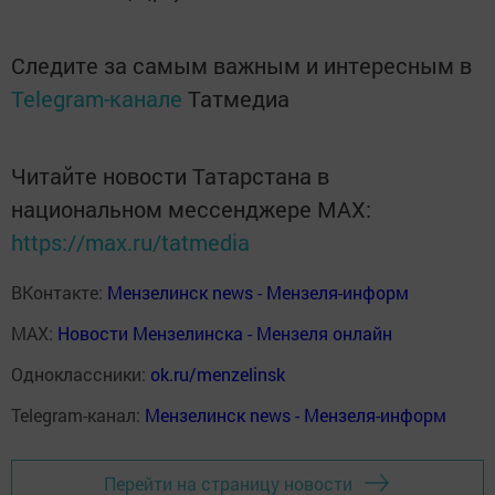
Следите за самым важным и интересным в
Telegram-канале
Татмедиа
Читайте новости Татарстана в
национальном мессенджере MАХ:
https://max.ru/tatmedia
ВКонтакте:
Мензелинск news - Мензеля-информ
MAX:
Новости Мензелинска - Мензеля онлайн
Одноклассники:
ok.ru/menzelinsk
Telegram-канал:
Мензелинск news - Мензеля-информ
Перейти на страницу новости