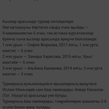
Кызлар арасында турнир нәтиҗәләре:
Ике катнашучы бертигез санда очко җыйды —
9 мөмкинлектән 5 очко, тик өстәмә күрсәткечләр
буенча гына кызлар арасында җиңүче билгеләнде:
1 нче урын — София Жирнова, 2017 елгы, 1 нче урта
мәктәп — 5 очко
2 нче урын — Замира Харисова, 2016 елгы, Урыс
мәктәбе — 5 очко
3 нче урын — Альбина Бакирова, 2014 елгы, 3 нче урта
мәктәп — 3 очко.
Турнирның кульминациясе ярышларның җиңүчесе
Ислам Минһаҗев һәм баш хөкемдары Әнвәр Камалов
(Тат. Мушуга) арасында уен булды.
Турнирның баш хөкемдары, тәҗрибәлерәк шашкачы 2-0
исәбе белән җиңү яулады.