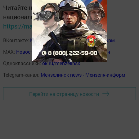
Читайте новости Татарстана в
национальном мессенджере MАХ:
https://max.ru/tatmedia
ВКонтакте:
Мензелинск news - Мензеля-информ
MAX:
Новости Мензелинска - Мензеля онлайн
Одноклассники:
ok.ru/menzelinsk
Telegram-канал:
Мензелинск news - Мензеля-информ
Перейти на страницу новости