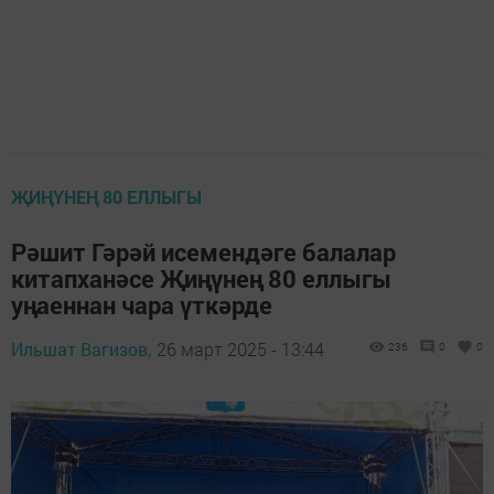
ҖИҢҮНЕҢ 80 ЕЛЛЫГЫ
Рәшит Гәрәй исемендәге балалар
китапханәсе Җиңүнең 80 еллыгы
уңаеннан чара үткәрде
Ильшат Вагизов,
26 март 2025 - 13:44
236
0
0