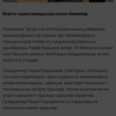
Исәптә тормаганнарының санын белмиләр.
Минзәләгә Татарстан Республикасының үзйөрешле
машиналарның һәм башка төр техникаларның
торышын күзәтчелек итү идарәсенең башлыгы
урынбасары Радик Кадыров килде. Ул Минзәлә шәһәре
һәм Минзәлә районы бүлегендә граҗданнарны күчмә
кабул итү үткәрде.
Гражданнар Радик Кадыровка тракторны һәм башка
тагылма коралларны, авыл хуҗалыгы машиналарын
ничек исәпкә куюны, теркәүне, тракторист-машинист
таныклыгына ия булу турында, техник күзәтүне ничек
үтәргә кирәклеге турында сораулар бирделәр.
Граҗданнар Радик Кадыровтан үз сорауларына
тулысынча җавап алдылар.