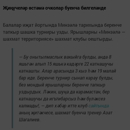
Җиңүчеләр өстәмә очколар буенча билгеләнде
Балалар иҗат йортында Минзәлә тарихында беренче
тапкыр шашка турниры узды. Ярышларны «Минзәлә —
шахмат территориясе» шахмат клубы оештырды.
— Бу онытылмаслык вакыйга булды, анда 8
яшьтән алып 15 яшькә кадәрге 22 катнашучы
катнашты. Алар арасында 3 кыз һәм 19 малай
бар иде. Беренче турнир сынап карау булды,
без мондый ярышларны беренче тапкыр
уздырдык. Ләкин, шуңа да карамастан, бер
катнашучы да игътибарсыз һәм бүләксез
калмады!, — дип хәбәр итте клуб
сайтында
аның җитәкчесе, шахмат буенча тренер Азат
Шагалиев.