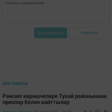
Отправить
Авторизоваться
КӨН ТЕМАСЫ
Рәмзил көрәшчеләре Тукай районыннан
призлар белән кайттылар
Ильдус Шагиев,
26 март 2025 - 16:49
236
0
0