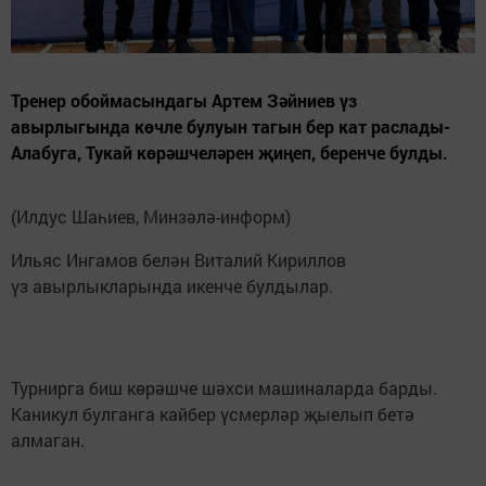
Тренер обоймасындагы Артем Зәйниев үз
авырлыгында көчле булуын тагын бер кат раслады-
Алабуга, Тукай көрәшчеләрен җиңеп, беренче булды.
(Илдус Шаһиев, Минзәлә-информ)
Ильяс Ингамов белән Виталий Кириллов
үз авырлыкларында икенче булдылар.
Турнирга биш көрәшче шәхси машиналарда барды.
Каникул булганга кайбер үсмерләр җыелып бетә
алмаган.