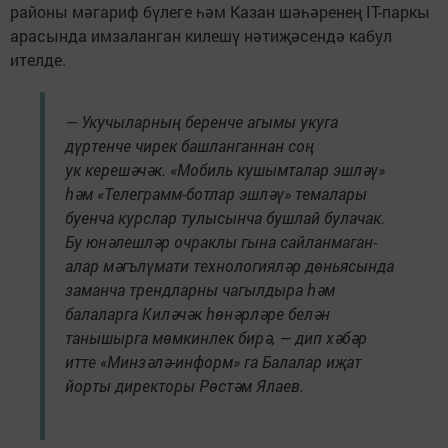
районы мәгариф бүлеге һәм Казан шәһәренең IT-паркы
арасында имзаланган килешү нәтиҗәсендә кабул
ителде.
— Укучыларның беренче агымы укуга
дүртенче чирек башланганнан соң
ук керешәчәк. «Мобиль кушымталар эшләү»
һәм «Телеграмм-ботлар эшләү» темалары
буенча курслар тулысынча бушлай булачак.
Бу юнәлешләр очраклы гына сайланмаган-
алар мәгълүмати технологияләр дөньясында
заманча трендларны чагылдыра һәм
балаларга Киләчәк һөнәрләре белән
танышырга мөмкинлек бирә, — дип хәбәр
итте «Минзәлә-информ» га Балалар иҗат
йорты директоры Рөстәм Ялаев.