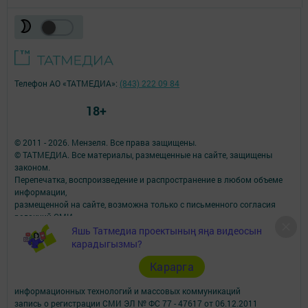
Телефон АО «ТАТМЕДИА»:
(843) 222 09 84
18+
© 2011 - 2026. Мензеля. Все права защищены.
© ТАТМЕДИА. Все материалы, размещенные на сайте, защищены
законом.
Перепечатка, воспроизведение и распространение в любом объеме
информации,
размещенной на сайте, возможна только с письменного согласия
редакций СМИ.
При поддержке Республиканского агентства по печати и массовым
Яшь Татмедиа проектының яңа видеосын
коммуникациям.
карадыгызмы?
Наименование СМИ: Минзэлэ (Мензеля)
Карарга
СМИ зарегистрировано Федеральной службой по надзору в сфере
связи,
информационных технологий и массовых коммуникаций
запись о регистрации СМИ ЭЛ № ФС 77 - 47617 от 06.12.2011