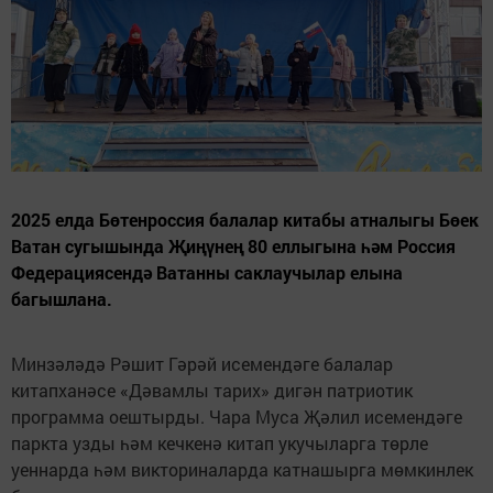
2025 елда Бөтенроссия балалар китабы атналыгы Бөек
Ватан сугышында Җиңүнең 80 еллыгына һәм Россия
Федерациясендә Ватанны саклаучылар елына
багышлана.
Минзәләдә Рәшит Гәрәй исемендәге балалар
китапханәсе «Дәвамлы тарих» дигән патриотик
программа оештырды. Чара Муса Җәлил исемендәге
паркта узды һәм кечкенә китап укучыларга төрле
уеннарда һәм викториналарда катнашырга мөмкинлек