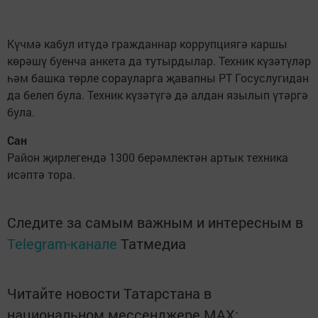
Күчмә кабул итүдә гражданнар коррупциягә каршы
көрәшү буенча анкета да тутырдылар. Техник күзәтүләр
һәм башка төрле сорауларга җавапны РТ Госуслугидан
да белеп була. Техник күзәтүгә дә алдан язылып үтәргә
була.
Сан
Район җирлегендә 1300 берәмлектән артык техника
исәптә тора.
Следите за самым важным и интересным в
Telegram-канале
Татмедиа
Читайте новости Татарстана в
национальном мессенджере MАХ: