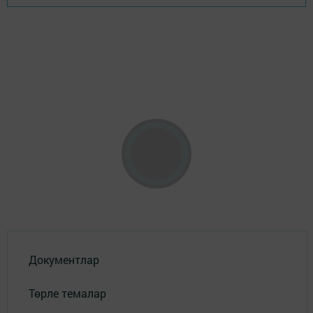
Документлар
Төрле темалар