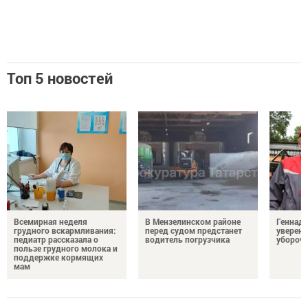
Топ 5 новостей
Всемирная неделя
В Мензелинском районе
Геннад
грудного вскармливания:
перед судом предстанет
уверенн
педиатр рассказала о
водитель погрузчика
убороч
пользе грудного молока и
поддержке кормящих
мам