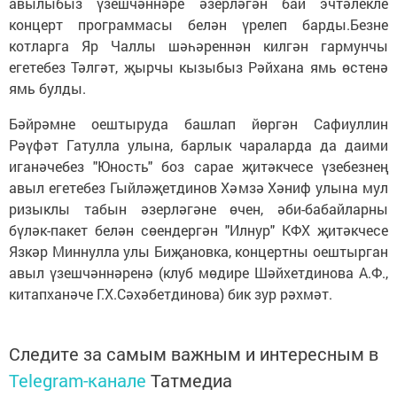
авылыбыз үзешчәннәре әзерләгән бай эчтәлекле
концерт программасы белән үрелеп барды.Безне
котларга Яр Чаллы шәһәреннән килгән гармунчы
егетебез Тәлгәт, җырчы кызыбыз Рәйхана ямь өстенә
ямь булды.
Бәйрәмне оештыруда башлап йөргән Сафиуллин
Рәүфәт Гатулла улына, барлык чараларда да даими
иганәчебез "Юность" боз сарае җитәкчесе үзебезнең
авыл егетебез Гыйләҗетдинов Хәмзә Хәниф улына мул
ризыклы табын әзерләгәне өчен, әби-бабайларны
бүләк-пакет белән сөендергән "Илнур" КФХ җитәкчесе
Язкәр Миннулла улы Биҗановка, концертны оештырган
авыл үзешчәннәренә (клуб мөдире Шәйхетдинова А.Ф.,
китапханәче Г.Х.Сәхәбетдинова) бик зур рәхмәт.
Следите за самым важным и интересным в
Telegram-канале
Татмедиа