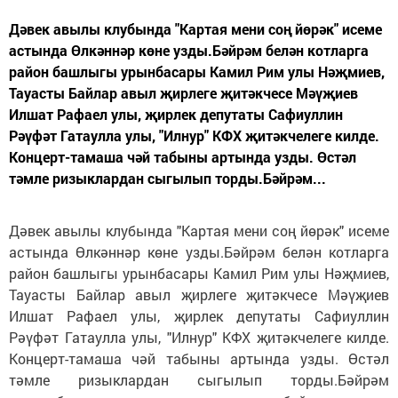
Дәвек авылы клубында "Картая мени соң йөрәк" исеме
астында Өлкәннәр көне узды.Бәйрәм белән котларга
район башлыгы урынбасары Камил Рим улы Нәҗмиев,
Тауасты Байлар авыл җирлеге җитәкчесе Мәүҗиев
Илшат Рафаел улы, җирлек депутаты Сафиуллин
Рәүфәт Гатаулла улы, "Илнур" КФХ җитәкчелеге килде.
Концерт-тамаша чәй табыны артында узды. Өстәл
тәмле ризыклардан сыгылып торды.Бәйрәм...
Дәвек авылы клубында "Картая мени соң йөрәк" исеме
астында Өлкәннәр көне узды.Бәйрәм белән котларга
район башлыгы урынбасары Камил Рим улы Нәҗмиев,
Тауасты Байлар авыл җирлеге җитәкчесе Мәүҗиев
Илшат Рафаел улы, җирлек депутаты Сафиуллин
Рәүфәт Гатаулла улы, "Илнур" КФХ җитәкчелеге килде.
Концерт-тамаша чәй табыны артында узды. Өстәл
тәмле ризыклардан сыгылып торды.Бәйрәм