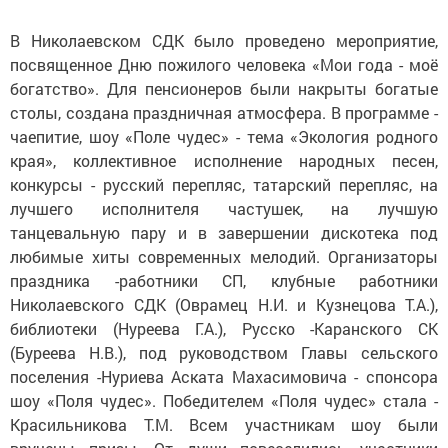
В Николаевском СДК было проведено мероприятие,
посвященное Дню пожилого человека «Мои года - моё
богатство». Для пенсионеров были накрыты богатые
столы, создана праздничная атмосфера. В программе -
чаепитие, шоу «Поле чудес» - тема «Экология родного
края», коллективное исполнение народных песен,
конкурсы - русский перепляс, татарский перепляс, на
лучшего исполнителя частушек, на лучшую
танцевальную пару и в завершении дискотека под
любимые хиты современных мелодий. Организаторы
праздника -работники СП, клубные работники
Николаевского СДК (Оврамец Н.И. и Кузнецова Т.А.),
библиотеки (Нуреева Г.А.), Русско -Каранского СК
(Буреева Н.В.), под руководством Главы сельского
поселения -Нуриева Аската Махасимовича - спонсора
шоу «Поля чудес». Победителем «Поля чудес» стала -
Красильникова Т.М. Всем участникам шоу были