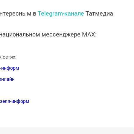
интересным в
Telegram-канале
Татмедиа
в национальном мессенджере MАХ:
 сетях:
я-информ
онлайн
нзеля-информ