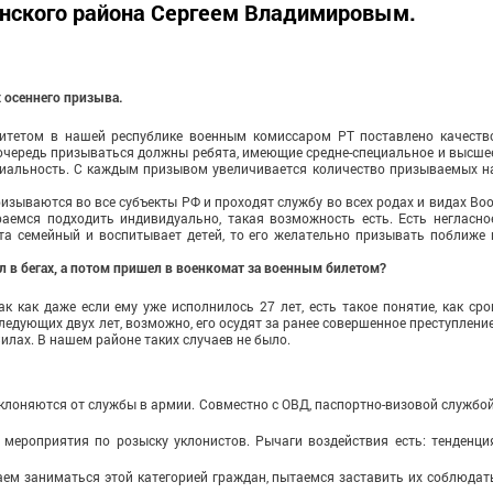
нского района Сергеем Владимировым.
х осеннего призыва.
ритетом в нашей республике военным комиссаром РТ поставлено ка­честв
оче­редь призываться должны ре­бята, имеющие средне-специ­альное и высше
иальность. С каждым при­зывом увеличивается количес­тво призываемых н
изываются во все субъекты РФ и проходят служ­бу во всех родах и видах Воо
емся подхо­дить индивидуально, такая воз­можность есть. Есть негласно
а семейный и воспитывает детей, то его же­лательно призывать поближе 
ыл в бегах, а потом пришел в военкомат за военным би­летом?
ак как даже если ему уже исполнилось 27 лет, есть такое понятие, как сро
ледующих двух лет, возможно, его осудят за ранее совершен­ное преступление
илах. В нашем районе таких случаев не было.
уклоняются от службы в армии. Совмест­но с ОВД, паспортно-визовой службой
ме­роприятия по розыску уклонис­тов. Рычаги воздействия есть: тенденци
­ем заниматься этой категорией граждан, пытаемся заставить их соблюдат