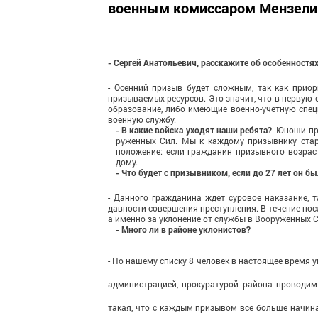
военным комиссаром Мензели
- Сергей Анатольевич, рас­скажите об особенностя
- Осенний призыв будет слож­ным, так как прио
призываемых ресурсов. Это значит, что в первую 
образование, либо имеющие военно-учетную спец
военную службу.
- В какие войска уходят наши ребята?
- Юноши пр
руженных Сил. Мы к каждому призывнику стара
положение: если гражданин призывного возраст
дому.
- Что будет с призывни­ком, если до 27 лет он б
- Данного гражданина ждет су­ровое наказание, т
давности совершения преступления. В течение пос­
а именно за уклонение от службы в Воору­женных С
- Много ли в районе укло­нистов?
- По нашему списку 8 человек в настоящее время 
администрацией, про­куратурой района проводим 
такая, что с каждым призывом все больше начина