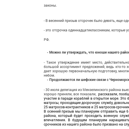
законы.
- В весенний призыв отсро­чек было девять, еще о
- это отсрочка одиннадцатиклассникам, ко­торые у
РФ.
- Можно ли утверждать, что юноши нашего район
- Такое утверждение имеет место, действительн
большой ассортимент предложений, ведь кто-то х
дает хорошую первоначальную подготовку, многие 
небом.
- Продолжаются ли шефские связи с Черноморс
- 30 июля делегация из Мензелинского района вы
хорошо при­няли, все показали,
рассказали, пооб
участие в параде кораблей в открытое море. Это 
матросы, проходящие досрочную службу, довольны.
25 матросов-контрактников и 25 матросов-срочник
В осенний призыв мы планиру­ем отправить еще 6 
района, который будет проходить военную служб
впечатления. В буду­щем планируем наращиват
срочников из нашего района было призвано на слу