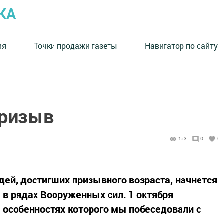
КА
ия
Точки продажи газеты
Навигатор по сайту
призыв
153
0
ей, достигших призывного возраста, начнется
 в рядах Вооруженных сил. 1 октября
б особенностях которого мы побеседовали с