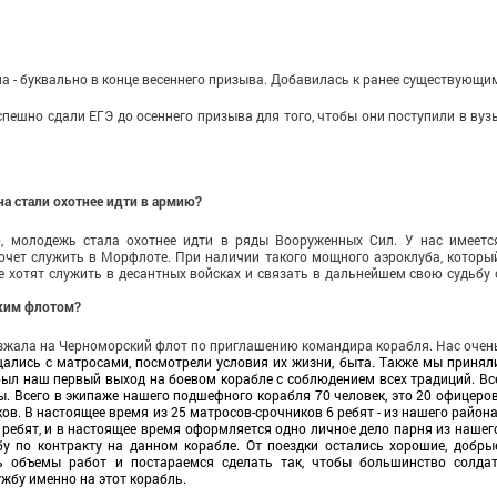
дна - буквально в конце весеннего призыва. Добавилась к ранее существующи
спешно сдали ЕГЭ до осеннего призыва для того, что­бы они поступили в вуз
а ста­ли охотнее идти в армию?
о, моло­дежь стала охотнее идти в ряды Вооруженных Сил. У нас имеетс
о­чет служить в Морфлоте. При наличии такого мощного аэро­клуба, которы
хотят служить в десан­тных войсках и связать в даль­нейшем свою судьбу 
ким флотом?
езжала на Черноморский флот по приглашению ко­мандира корабля. Нас очен
щались с мат­росами, посмотрели условия их жизни, быта. Также мы принял
был наш первый выход на боевом кораб­ле с соблюдением всех тради­ций. Вс
 Всего в экипаже нашего под­шефного корабля 70 человек, это 20 офицеров
ов. В настоящее время из 25 матросов-срочников 6 ребят - из нашего района
ребят, и в настоящее время оформляет­ся одно личное дело парня из нашег
у по контракту на данном корабле. От поездки остались хорошие, добры
ь объемы работ и постараемся сделать так, чтобы большинс­тво солдат
ж­бу именно на этот корабль.