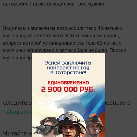
автомобиле также находились трое мужчин.
Водолазы извлекли из автомобиля тело 43-летнего
мужчины, 37-летнего жителя Ижевска и женщины,
возраст которой устанавливается. Тело 62-летнего
мужчины обнаружено в автомобиле не было. Поиски
мужчины продолжаются.
Следите за самым важным и интересным в
Telegram-канале
Татмедиа
Читайте новости Татарстана в