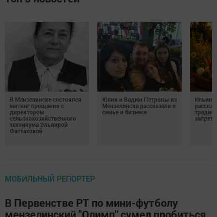
В Мензелинске состоялся
Юлия и Вадим Петровы из
Ильин д
митинг прощания с
Мензелинска рассказали о
рассказ
директором
семье и бизнесе
традици
сельскохозяйственного
запрета
техникума Эльвирой
Фаттаховой
МОБИЛЬНЫЙ РЕПОРТЕР
В Первенстве РТ по мини-футболу
мензелинский "Олимп" сумел пробиться