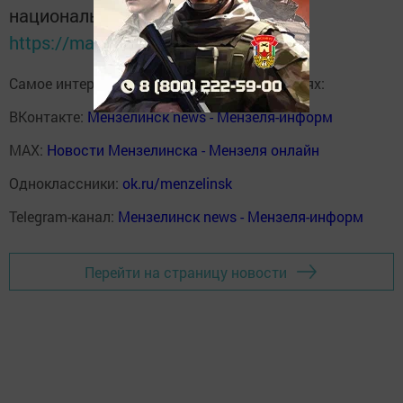
национальном мессенджере MАХ:
https://max.ru/tatmedia
Самое интересное в наших социальных сетях:
ВКонтакте:
Мензелинск news - Мензеля-информ
MAX:
Новости Мензелинска - Мензеля онлайн
Одноклассники:
ok.ru/menzelinsk
Telegram-канал:
Мензелинск news - Мензеля-информ
Перейти на страницу новости