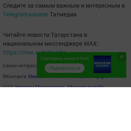
Следите за самым важным и интересным в
Telegram-канале
Татмедиа
Читайте новости Татарстана в
национальном мессенджере MАХ:
https://max.ru/tatmedia
Подпишись на нас в MAX
Самое интересное в наших социальных сетях:
Подписаться
ВКонтакте:
Мензелинск news - Мензеля-информ
MAX:
Новости Мензелинска - Мензеля онлайн
Одноклассники:
ok.ru/menzelinsk
Telegram-канал:
Мензелинск news - Мензеля-информ
Перейти на страницу новости