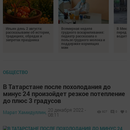
Ильин день 2 августа:
Всемирная неделя
В Менз
рассказываем об истории,
грудного вскармливания:
перед с
традициях, обрядах и
педиатр рассказала о
водител
запретах праздника
пользе грудного молока и
поддержке кормящих
мам
ОБЩЕСТВО
В Татарстане после похолодания до
минус 24 произойдет резкое потепление
до плюс 3 градусов
20 декабря 2022 -
Марат Хамидуллин,
927
0
0
08:11