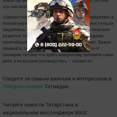
новой организации с пионерией некорректны, потому
что они базируются на разных смыслах.
«Ценностное движение государства было определено в
полной мере с 2020 года, когда базовые ценности были
закреплены в поправках в Конституции. Это получило
развитие. Новое движение должно дать молодежи
понятийный аппарат и ценностный фундамент. Важно
понимать, что оно принципиально отличается от
пионерии, потому что здесь инициативу проявили сами
дети, а не высшее руководство», – сказал он.
Следите за самым важным и интересным в
Telegram-канале
Татмедиа
Читайте новости Татарстана в
национальном мессенджере MАХ: