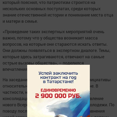
который пояснил, что патриотизм строится на
нескольких основных постулатах, среди которых
знание отечественной истории и понимание места отца
и матери в семье.
«Проведение таких экспертных мероприятий очень
важно, потому что у общества возникает масса
вопросов, на которые они стараются искать ответы.
Они должны появляться в экспертном диалоге. Темы,
которые здесь затрагиваются, отвечают на самые
острые вызовы общества», – поделился
впечатлениями политолог.
На заседании были рассмотрены разные инициативы
относительно молодежной политики в стране. В
частности, необходимость службы в армии,
консолидация молодежи на фоне СВО и появление
нового Всероссийского движения детей и молодежи. По
поводу последнего Асафов пояснил, что сравнения