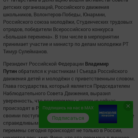
детских организаций, Российского движения
школьников, Волонтеров-Победы, Юнармии,
Российского союза молодёжи, Студенческих трудовых
отрядов, победители Всероссийского конкурса
«Большая перемена». В том числе в мерпориятии
принимает участие и министр по делам молодежи РТ
Тимур Сулейманов.
Президент Российской Федерации
Владимир
Путин
обратился к участникам I Съезда Российского
движения детей и молодёжи с приветственным словом.
Глава государства, который является Председателем
Наблюдательного Совета Движения, выразил
уверенность, что все перемены, которые сейчас
Подпишись на нас в MAX
происходят в России и в мире, ведут к лучшему, а
своими поступками каждый сможет сделать мир более
Подписаться
справедливым. «Вы наверняка знаете - большие
перемены сегодня происходят не только в России,
меняется весь мир. Верю, что эта перемена в лучшую