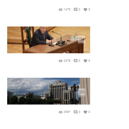
1475
0
0
2379
0
0
2597
0
0