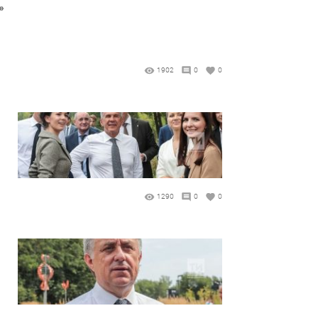
»
1902
0
0
1290
0
0