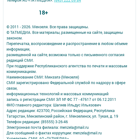
Телефон АО «ТАТМЕДИА»:
(843) 222 09 84
18+
© 2011 - 2026. Мензеля. Все права защищены.
© ТАТМЕДИА. Все материалы, размещенные на сайте, защищены
законом.
Перепечатка, воспроизведение и распространение в любом объеме
информации,
размещенной на сайте, возможна только с письменного согласия
редакций СМИ.
При поддержке Республиканского агентства по печати и массовым
коммуникациям.
Наименование СМИ: Минзэлэ (Мензеля)
СМИ зарегистрировано Федеральной службой по надзору в сфере
связи,
информационных технологий и массовых коммуникаций
запись о регистрации СМИ ЭЛ № ФС 77 - 47617 от 06.12.2011
ФИО главного редактора: Шагиев Ильдус Ильязович
Адрес редакции: 423700, Российская Федерация, Республика
Татарстан, Мензелинский район, г. Мензелинск, ул. Тукая, д. 19
Телефон редакции: (85555) 3-26-46
Электронная почта филиала: menzela@mail.ru
Для сообщений о фактах коррупции: menzela@mail.ru
Учредитель СМИ: АО «ТАТМЕДИА»