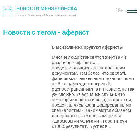
НОВОСТИ МЕНЗЕЛИНСКА
18+
Газета "Мензеля" - Мензелинский район
Новости с тегом - аферист
В Мензелинске орудуют аферисты
Многие люди становятся жертвами
различных аферистов,
представляющихся по подложным
документам. Тем более, что сделать
фальшивку с нынешними технологиями
и образцами удостоверений,
распространенными в интернете, не так
уж сложно. Участились случаи, что
некоторые юристы и псевдоадвокаты,
представляясь квалифицированными
специалистами, занимаются обманом
доверчивых граждан, заманивая
«дармовыми услугами», гарантируя
«100% результат», «успех в...