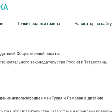
КА
ия
Точки продажи газеты
Навигатор по сайту
людателей Общественной палаты
збирательного законодательства России и Татарстана.
ение использование имен Тукая и Лемаева в дизайне
о том, что Правительству Татарстана направлено предло