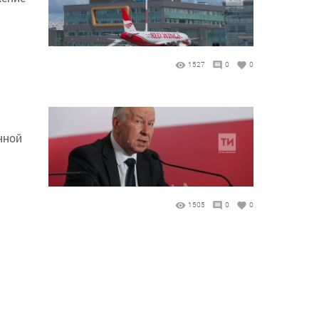
1527
0
0
нной
1505
0
0