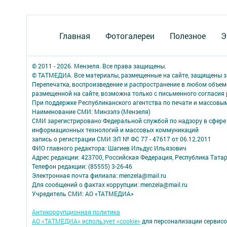
Главная
Фотогалереи
Полезное
Э
© 2011 - 2026. Мензеля. Все права защищены.
© ТАТМЕДИА. Все материалы, размещенные на сайте, защищены з
Перепечатка, воспроизведение и распространение в любом объе
размещенной на сайте, возможна только с письменного согласия
При поддержке Республиканского агентства по печати и массов
Наименование СМИ: Минзэлэ (Мензеля)
СМИ зарегистрировано Федеральной службой по надзору в сфере 
информационных технологий и массовых коммуникаций
запись о регистрации СМИ ЭЛ № ФС 77 - 47617 от 06.12.2011
ФИО главного редактора: Шагиев Ильдус Ильязович
Адрес редакции: 423700, Российская Федерация, Республика Татарст
Телефон редакции: (85555) 3-26-46
Электронная почта филиала: menzela@mail.ru
Для сообщений о фактах коррупции: menzela@mail.ru
Учредитель СМИ: АО «ТАТМЕДИА»
Антикоррупционная политика
АО «ТАТМЕДИА» использует «cookie»
для персонализации сервисо