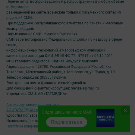
Перепечатка, воспроизведение и распространение в любом объеме
информации,
размещенной на сайте, возможна только с письменного согласия
редакций СМИ.
При поддержке Республиканского агентства по печати и массовым
коммуникациям.
Наименование СМИ: Минзэлэ (Мензеля)
СМИ зарегистрировано Федеральной службой по надзору в сфере
связи,
информационных технологий и массовых коммуникаций
запись о регистрации СМИ ЭЛ № ФС 77 - 47617 от 06.12.2011
ФИО главного редактора: Шагиев Ильдус Ильязович
Адрес редакции: 423700, Российская Федерация, Республика
Татарстан, Мензелинский район, г. Мензелинск, ул. Тукая, д. 19
Телефон редакции: (85555) 3-26-46
Электронная почта филиала: menzela@mail.ru
Для сообщений о фактах коррупции: menzela@mail.ru
Учредитель СМИ: АО «ТАТМЕДИА»
Антикоррупционная политика
АО «ТАТМЕДИА» использует «cookie»
для персонализации сервисов и
Подпишись на нас в MAX
удобства пользователей сайтом.
Использование «cookie» можно отменить в настройках браузера.
Подписаться
Политика конфиденциальности