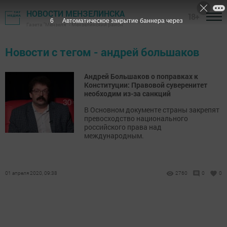
НОВОСТИ МЕНЗЕЛИНСКА
18+
6
Автоматическое закрытие баннера через
Газета "Мензеля" - Мензелинский район
Новости с тегом - андрей большаков
Андрей Большаков о поправках к
Конституции: Правовой суверенитет
необходим из-за санкций
В Основном документе страны закрепят
превосходство национального
российского права над
международным.
01 апреля 2020, 09:38
2760
0
0