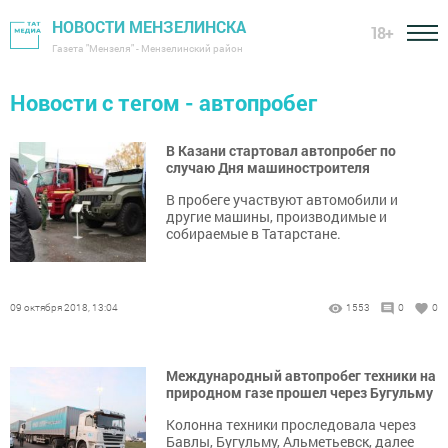
НОВОСТИ МЕНЗЕЛИНСКА
18+
Газета "Мензеля" - Мензелинский район
Новости с тегом - автопробег
В Казани стартовал автопробег по
случаю Дня машиностроителя
В пробеге участвуют автомобили и
другие машины, производимые и
собираемые в Татарстане.
09 октября 2018, 13:04
1553
0
0
Международный автопробег техники на
природном газе прошел через Бугульму
Колонна техники проследовала через
Бавлы, Бугульму, Альметьевск, далее