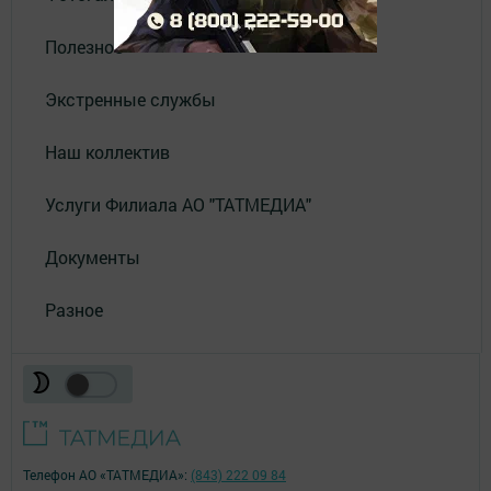
Полезное
Экстренные службы
Наш коллектив
Услуги Филиала АО "ТАТМЕДИА"
Документы
Разное
Телефон АО «ТАТМЕДИА»:
(843) 222 09 84