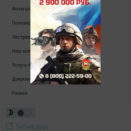
Фотогалереи
Полезное
Экстренные службы
Наш коллектив
Услуги Филиала АО "ТАТМЕДИА"
Документы
Разное