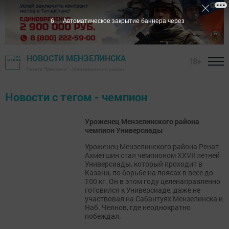
6
Автоматическое закрытие баннера через
НОВОСТИ МЕНЗЕЛИНСКА
18+
Газета "Мензеля" - Мензелинский район
Новости с тегом - чемпион
Уроженец Мензелинского района
чемпион Универсиады
Уроженец Мензелинского района Ренат
Ахметшин стал чемпионом XXVII летней
Универсиады, который проходит в
Казани, по борьбе на поясах в весе до
100 кг. Он в этом году целенаправленно
готовился к Универсиаде, даже не
участвовал на Сабантуях Мензелинска и
Наб. Челнов, где неоднократно
побеждал.