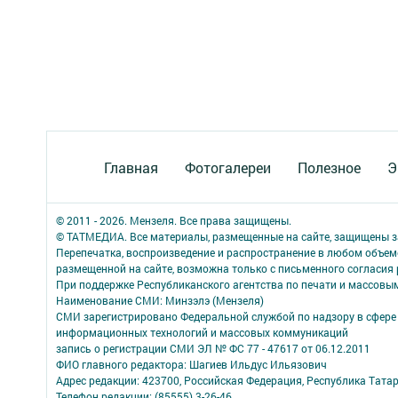
Главная
Фотогалереи
Полезное
Э
© 2011 - 2026. Мензеля. Все права защищены.
© ТАТМЕДИА. Все материалы, размещенные на сайте, защищены з
Перепечатка, воспроизведение и распространение в любом объе
размещенной на сайте, возможна только с письменного согласия
При поддержке Республиканского агентства по печати и массов
Наименование СМИ: Минзэлэ (Мензеля)
СМИ зарегистрировано Федеральной службой по надзору в сфере 
информационных технологий и массовых коммуникаций
запись о регистрации СМИ ЭЛ № ФС 77 - 47617 от 06.12.2011
ФИО главного редактора: Шагиев Ильдус Ильязович
Адрес редакции: 423700, Российская Федерация, Республика Татарст
Телефон редакции: (85555) 3-26-46