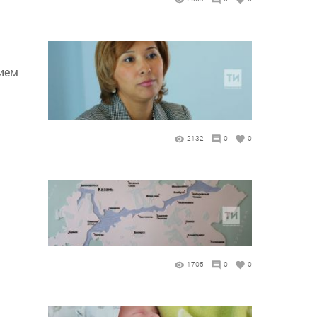
нием
2132
0
0
1705
0
0