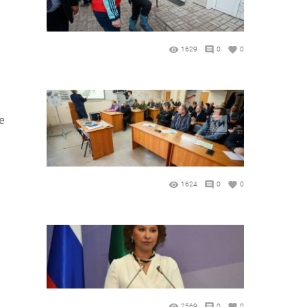
1629
0
0
е
1624
0
0
2569
0
0