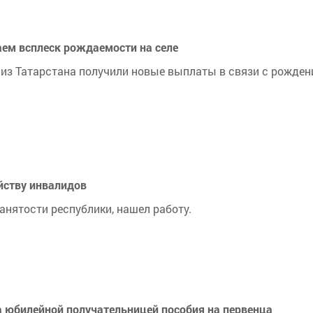
аем всплеск рождаемости на селе
н из Татарстана получили новые выплаты в связи с рожде
ойству инвалидов
нятости республики, нашел работу.
а юбилейной получательницей пособия на первенца