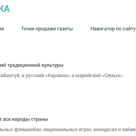
КА
ия
Точки продажи газеты
Навигатор по сайту
алей традиционной культуры
абантуй, и русский «Каравон», и марийский «Семык».
т все народы страны
льных флешмобах, национальных играх, конкурсах и забав