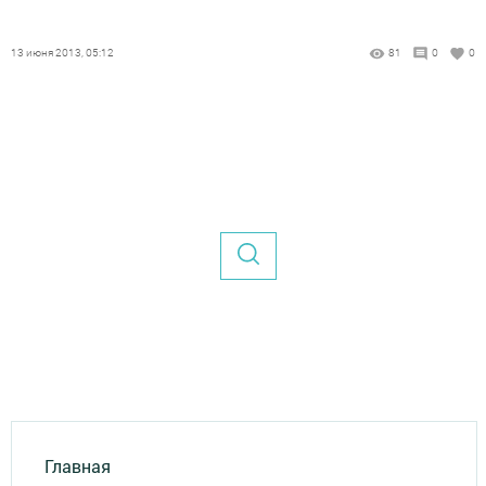
13 июня 2013, 05:12
81
0
0
Главная