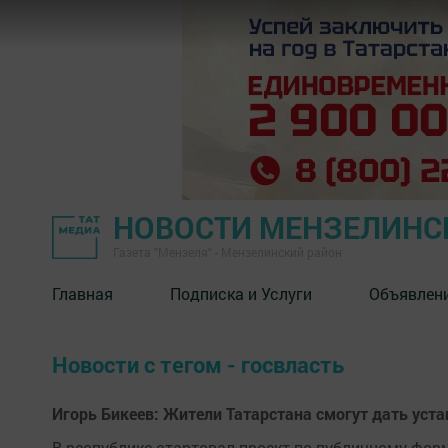
НОВОСТИ МЕНЗЕЛИНС
Газета "Мензеля" - Мензелинский район
Главная
Подписка и Услуги
Объявлен
Новости с тегом - госвласть
Игорь Бикеев: Жители Татарстана смогут дать уст
В республике стартовал проект по публичному фор