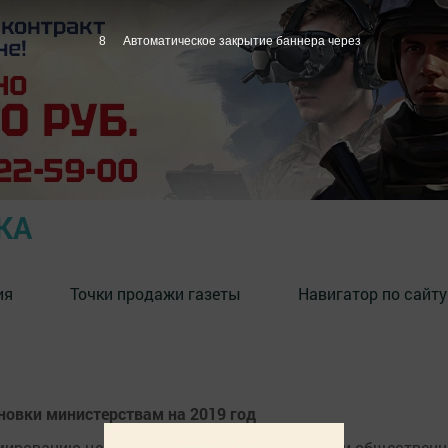
7
Автоматическое закрытие баннера через
КА
ия
Точки продажи газеты
Навигатор по сайту
ановки министерствам на 2019 год
мированию целей и задач органов госвласти и обществен