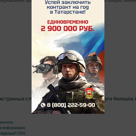
кстренные службы
Наш коллектив
Услуги Филиала
аконом.
ме информации,
 редакций СМИ.