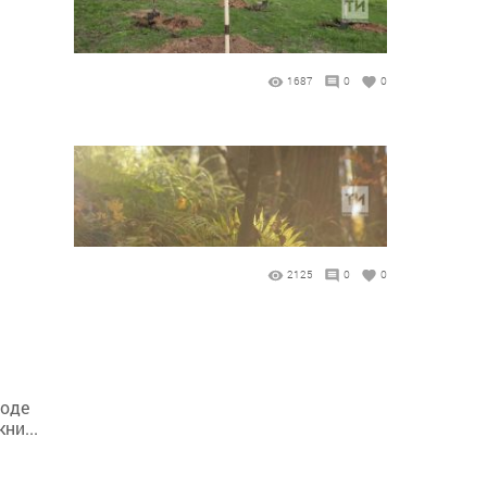
1687
0
0
2125
0
0
роде
ни...