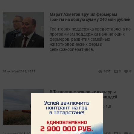
Марат Ахметов вручил фермерам
гранты на общую сумму 240 млн рублей
Грантовая поддержка предоставлена по
программам поддержки начинающих
фермеров, развития семейных
животноводческих ферм и
сельхозкооперативов.
03 октября 2018, 15:33
2037
0
0
В Татарстане зерновые культуры
убраны с 43 процентов площадей
Всего в республике собрано 1,8
миллиона тонн зерна.
14 августа 2018, 10:37
1635
0
0