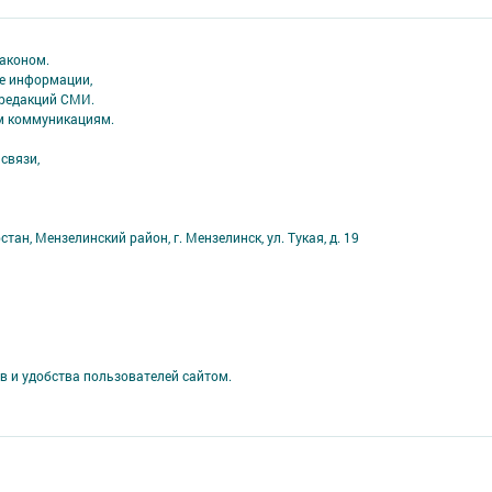
аконом.
ме информации,
 редакций СМИ.
ым коммуникациям.
связи,
ан, Мензелинский район, г. Мензелинск, ул. Тукая, д. 19
в и удобства пользователей сайтом.