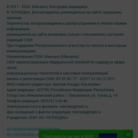
© 2011 - 2026. Мензеля. Все права защищены.
© ТАТМЕДИА. Все материалы, размещенные на сайте, защищены
законом.
Перепечатка, воспроизведение и распространение в любом объеме
информации,
размещенной на сайте, возможна только с письменного согласия
редакций СМИ.
При поддержке Республиканского агентства по печати и массовым
коммуникациям.
Наименование СМИ: Минзэлэ (Мензеля)
СМИ зарегистрировано Федеральной службой по надзору в сфере
связи,
информационных технологий и массовых коммуникаций
запись о регистрации СМИ ЭЛ № ФС 77 - 47617 от 06.12.2011
ФИО главного редактора: Шагиев Ильдус Ильязович
Адрес редакции: 423700, Российская Федерация, Республика
Татарстан, Мензелинский район, г. Мензелинск, ул. Тукая, д. 19
Телефон редакции: (85555) 3-26-46
Электронная почта филиала: menzela@mail.ru
Для сообщений о фактах коррупции: menzela@mail.ru
Учредитель СМИ: АО «ТАТМЕДИА»
Антикоррупционная политика
АО «ТАТМЕДИА» использует «cookie»
для персонализации сервисов и
Подпишись на нас в MAX