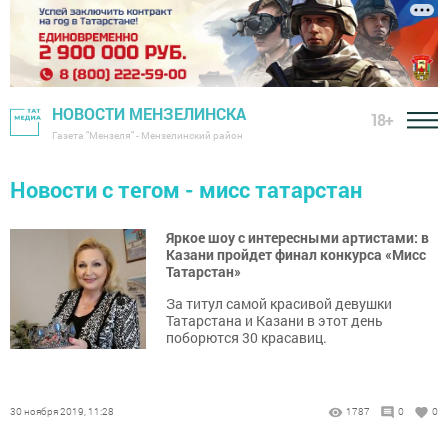
НОВОСТИ МЕНЗЕЛИНСКА
18+
Газета "Мензеля" - Мензелинский район
Новости с тегом - мисс татарстан
Яркое шоу с интересными артиcтами: в
Казани пройдет финал конкурса «Мисс
Татарстан»
За титул самой красивой девушки
Татарстана и Казани в этот день
поборются 30 красавиц.
30 ноября 2019, 11:28
1787
0
0