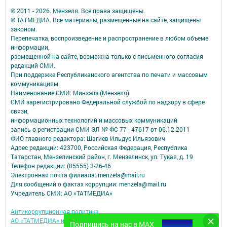
© 2011 - 2026. Мензеля. Все права защищены.
© ТАТМЕДИА. Все материалы, размещенные на сайте, защищены
законом.
Перепечатка, воспроизведение и распространение в любом объеме
информации,
размещенной на сайте, возможна только с письменного согласия
редакций СМИ.
При поддержке Республиканского агентства по печати и массовым
коммуникациям.
Наименование СМИ: Минзэлэ (Мензеля)
СМИ зарегистрировано Федеральной службой по надзору в сфере
связи,
информационных технологий и массовых коммуникаций
запись о регистрации СМИ ЭЛ № ФС 77 - 47617 от 06.12.2011
ФИО главного редактора: Шагиев Ильдус Ильязович
Адрес редакции: 423700, Российская Федерация, Республика
Татарстан, Мензелинский район, г. Мензелинск, ул. Тукая, д. 19
Телефон редакции: (85555) 3-26-46
Электронная почта филиала: menzela@mail.ru
Для сообщений о фактах коррупции: menzela@mail.ru
Учредитель СМИ: АО «ТАТМЕДИА»
Антикоррупционная политика
АО «ТАТМЕДИА» использует «cookie»
для персонализации сервисов и
Подпишись на нас в MAX