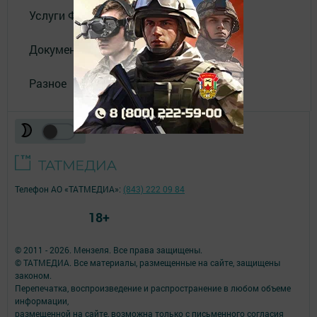
Услуги Филиала АО "ТАТМЕДИА"
Документы
Разное
Телефон АО «ТАТМЕДИА»:
(843) 222 09 84
18+
© 2011 - 2026. Мензеля. Все права защищены.
© ТАТМЕДИА. Все материалы, размещенные на сайте, защищены
законом.
Перепечатка, воспроизведение и распространение в любом объеме
информации,
размещенной на сайте, возможна только с письменного согласия