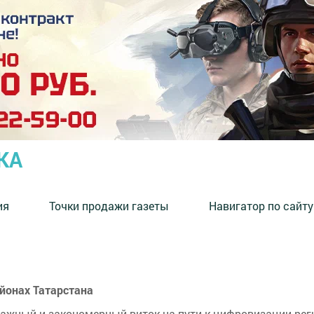
КА
ия
Точки продажи газеты
Навигатор по сайту
айонах Татарстана
ажный и закономерный виток на пути к цифровизации реги