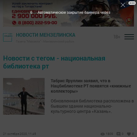
6
Автоматическое закрытие баннера через
НОВОСТИ МЕНЗЕЛИНСКА
18+
Газета "Мензеля" - Мензелинский район
Новости с тегом - национальная
библиотека рт
Табрис Яруллин заявил, что в
Нацбиблиотеке РТ появятся «книжные
коллекторы»
Обновленная библиотека расположена в
бывшем здании национально-
культурного центра «Казань».
21 октября 2020, 11:45
1809
0
0