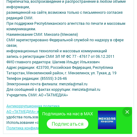
Перепечатка, воспроизведение и распространение в любом объеме
информации,
размещенной на сайте, возможна только с письменного согласия
редакций СМИ.
При поддержке Республиканского агентства по печати и массовым
коммуникациям.
Наименование СМИ: Минзэлэ (Мензеля)
СМИ зарегистрировано Федеральной службой по надзору в сфере
связи,
информационных технологий и массовых коммуникаций
запись о регистрации СМИ ЭЛ № ФС 77 - 47617 от 06.12.2011
ФИО главного редактора: Шагиев Ильдус Ильязович
Адрес редакции: 423700, Российская Федерация, Республика
Татарстан, Мензелинский район, г. Мензелинск, ул. Тукая, д. 19
Телефон редакции: (85555) 3-26-46
Электронная почта филиала: menzela@mail.ru
Для сообщений о фактах коррупции: menzela@mail.ru
Учредитель СМИ: АО «ТАТМЕДИА»
Антикоррупционная политика
АО «ТАТМЕДИА» использует «cookie»
для персонализации сервисов и
Подпишись на нас в MAX
удобства пользователей сайтом.
Использование «cookie» можно отменить в настройках браузера.
Подписаться
Политика конфиденциальности