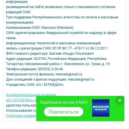
информации,
размещенной на сайте, возможна только с письменного согласия
редакций СМИ.
При поддержке Республиканского агентства по печати и массовым
коммуникациям.
Наименование СМИ: Минзэлэ (Мензеля)
СМИ зарегистрировано Федеральной службой по надзору в сфере
связи,
информационных технологий и массовых коммуникаций
запись о регистрации СМИ ЭЛ № ФС 77 - 47617 от 06.12.2011
ФИО главного редактора: Шагиев Ильдус Ильязович
Адрес редакции: 423700, Российская Федерация, Республика
Татарстан, Мензелинский район, г. Мензелинск, ул. Тукая, д. 19
Телефон редакции: (85555) 3-26-46
Электронная почта филиала: menzela@mail.ru
Для сообщений о фактах коррупции: menzela@mail.ru
Учредитель СМИ: АО «ТАТМЕДИА»
Антикоррупционная политика
АО «ТАТМЕДИА» использует «cookie»
для персонализации сервисов и
Подпишись на нас в MAX
удобства пользователей сайтом.
Использование «cookie» можно отменить в настройках браузера.
Подписаться
Политика конфиденциальности