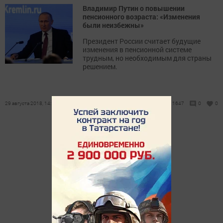
Владимир Путин о повышении
пенсионного возраста: «Изменения
были неизбежны»
Президент России считает будущие
изменения в пенсионной системе
трудным, но необходимым для страны
решением.
29 августа 2018, 14:11
1647
0
0