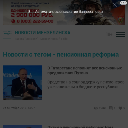
7
Автоматическое закрытие баннера через
НОВОСТИ МЕНЗЕЛИНСКА
18+
Газета "Мензеля" - Мензелинский район
Новости с тегом - пенсионная реформа
В Татарстане исполнят все пенсионные
предложения Путина
Средства на соцподдержку пенсионеров
уже заложены в бюджете республики.
06 сентября 2018, 13:07
1980
1
0
Путин о пенсионной реформе: Нам