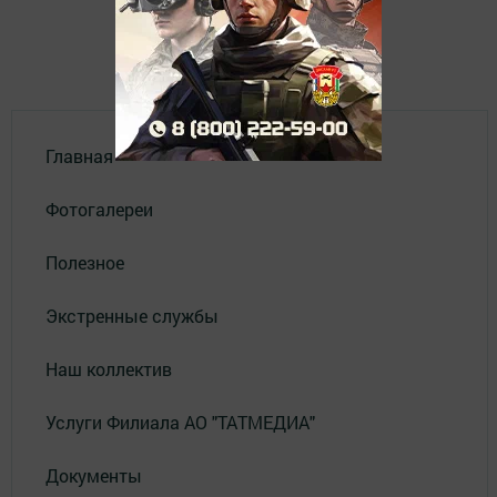
Главная
Фотогалереи
Полезное
Экстренные службы
Наш коллектив
Услуги Филиала АО "ТАТМЕДИА"
Документы