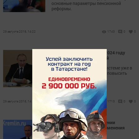
основные параметры пенсионной
реформы.
29 августа 2018, 14:22
1743
0
0
Средний размер пенсий к 2024 году
вырастет до 20 тыс. рублей
Изменения в пенсионной системе уже в
следующем году позволят повысить
пенсии на 7 процентов.
29 августа 2018, 14:18
1713
0
0
Владимир Путин о повышении
пенсионного возраста: «Изменения
были неизбежны»