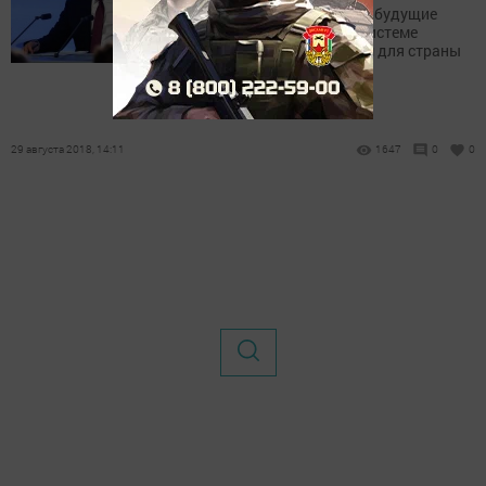
Президент России считает будущие
изменения в пенсионной системе
трудным, но необходимым для страны
решением.
29 августа 2018, 14:11
1647
0
0