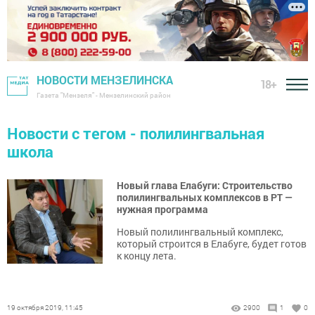
НОВОСТИ МЕНЗЕЛИНСКА
18+
Газета "Мензеля" - Мензелинский район
Новости с тегом - полилингвальная
школа
Новый глава Елабуги: Строительство
полилингвальных комплексов в РТ —
нужная программа
Новый полилингвальный комплекс,
который строится в Елабуге, будет готов
к концу лета.
19 октября 2019, 11:45
2900
1
0